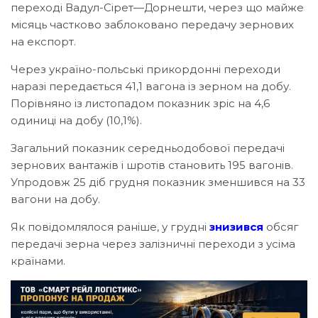
переході Вадул-Сірет—Дорнешти, через що майже
місяць частково заблоковано передачу зернових
на експорт.
Через україно-польські прикордонні переходи
наразі передається 41,1 вагона із зерном на добу.
Порівняно із листопадом показник зріс на 4,6
одиниці на добу (10,1%).
Загальний показник середньодобової передачі
зернових вантажів і шротів становить 195 вагонів.
Упродовж 25 діб грудня показник зменшився на 33
вагони на добу.
Як повідомлялося раніше, у грудні
знизився
обсяг
передачі зерна через залізничні переходи з усіма
країнами.