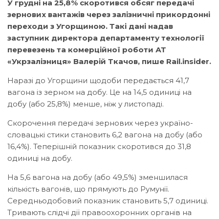
У грудні на 25,8% скоротився обсяг передачі
зернових вантажів через залізничні прикордонні
переходи з Угорщиною. Такі дані надав
заступник директора департаменту технології
перевезень та комерційної роботи АТ
«Укрзалізниця» Валерій Ткачов, пише Rail.insider.
Наразі до Угорщини щодоби передається 41,7
вагона із зерном на добу. Це на 14,5 одиниці на
добу (або 25,8%) менше, ніж у листопаді.
Скорочення передачі зернових через україно-
словацькі стики становить 6,2 вагона на добу (або
16,4%). Теперішній показник скоротився до 31,8
одиниці на добу.
На 5,6 вагона на добу (або 49,5%) зменшилася
кількість вагонів, що прямують до Румунії.
Середньодобовий показник становить 5,7 одиниці.
Тривають слідчі дії правоохоронних органів на