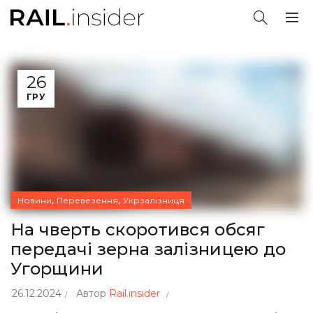
26
ГРУ
,
,
Новини
Перевезення
Укрзалізниця
На чверть скоротився обсяг
передачі зерна залізницею до
Угорщини
26.12.2024
Автор
Rail.insider