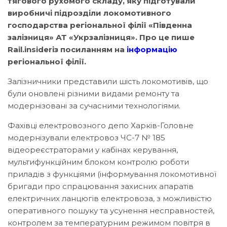
тягового рухомого складу, яку підготували
виробничі підрозділи локомотивного
господарства регіональної філії «Південна
залізниця» АТ «Укрзалізниця». Про це пише
Rail.insiderіз посиланням на
інформацію
регіональної філії.
Залізничники представили шість локомотивів, що
були оновлені різними видами ремонту та
модернізовані за сучасними технологіями.
Фахівці електровозного депо Харків-Головне
модернізували електровоз ЧС-7 № 185
відеореєстраторами у кабінах керування,
мультифункційним блоком контролю роботи
приладів з функціями (інформування локомотивної
бригади про спрацювання захисних апаратів
електричних ланцюгів електровоза, з можливістю
оперативного пошуку та усунення несправностей,
контролем за температурним режимом повітря в