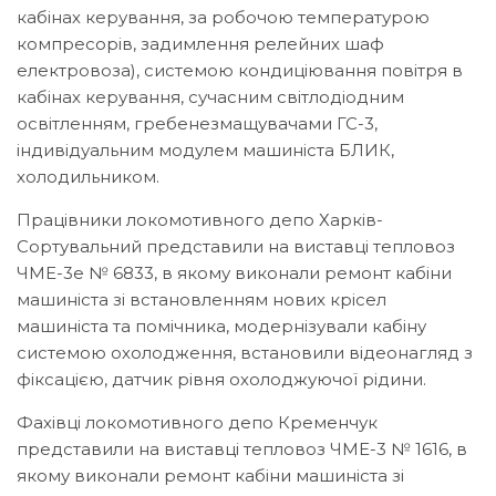
кабінах керування, за робочою температурою
компресорів, задимлення релейних шаф
електровоза), системою кондиціювання повітря в
кабінах керування, сучасним світлодіодним
освітленням, гребенезмащувачами ГС-3,
індивідуальним модулем машиніста БЛИК,
холодильником.
Працівники локомотивного депо Харків-
Сортувальний представили на виставці тепловоз
ЧМЕ-3е № 6833, в якому виконали ремонт кабіни
машиніста зі встановленням нових крісел
машиніста та помічника, модернізували кабіну
системою охолодження, встановили відеонагляд з
фіксацією, датчик рівня охолоджуючої рідини.
Фахівці локомотивного депо Кременчук
представили на виставці тепловоз ЧМЕ-3 № 1616, в
якому виконали ремонт кабіни машиніста зі