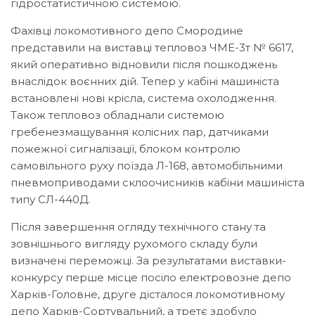
гідростатистичною системою.
Фахівці локомотивного депо Смородине
представили на виставці тепловоз ЧМЕ-3т № 6617,
який оперативно відновили після пошкоджень
внаслідок воєнних дій. Тепер у кабіні машиніста
встановлені нові крісла, система охолодження.
Також тепловоз обладнали системою
гребенезмащування колісних пар, датчиками
пожежної сигналізації, блоком контролю
самовільного руху поїзда Л-168, автомобільними
пневмоприводами склоочисників кабіни машиніста
типу СЛ-440Д.
Після завершення огляду технічного стану та
зовнішнього вигляду рухомого складу були
визначені переможці. За результатами виставки-
конкурсу перше місце посіло електровозне депо
Харків-Головне, друге дісталося локомотивному
депо Харків-Сортувальний, а третє здобуло