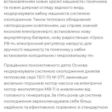
встановленням нових крісел машиніста і помічника
та нових дзеркал огляду заднього виду,
модернізували кабіну машиніста системою
охолодження. Також тепловоз обладнаний
світлодіодним освітленням, що сприяє значній
економії електроенергії; встановлено нову
акумуляторну батарею, нову радіостанцію «Оріон
РВ-4», електронний регулятор напруги, для
зручності машиністу та помічнику у кабіні
встановили холодильник і мікрохвильову піч.
Працівники локомотивного депо Основа
модернізували системою охолодження дизелів
тепловозів серії ТЕП-70 № 077, замінивши
аксіально-поршневі мотор-насоси на електричні
мотор-вентилятори МВ-11 із живленням від
головного генератора. За п’ять років ця система
охолодження зарекомендувала себе більш
надійною та ефективною порівняно зі стандартною