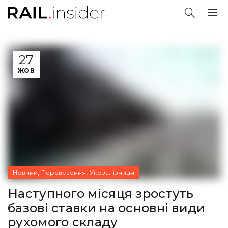
27
ЖОВ
,
,
Новини
Перевезення
Укрзалізниця
Наступного місяця зростуть
базові ставки на основні види
рухомого складу