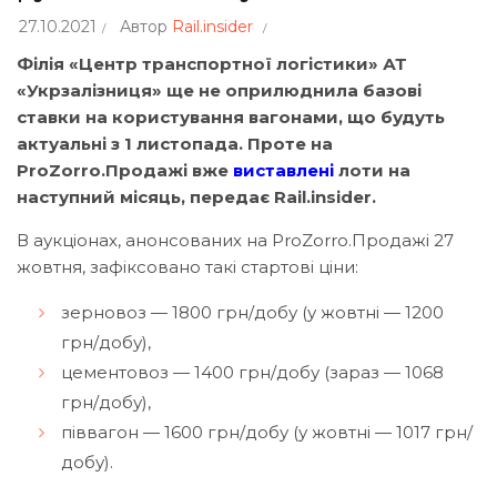
27.10.2021
Автор
Rail.insider
Філія «Центр транспортної логістики» АТ
«Укрзалізниця» ще не оприлюднила базові
ставки на користування вагонами, що будуть
актуальні з 1 листопада. Проте на
ProZorro.Продажі вже
виставлені
лоти на
наступний місяць, передає Rail.insider.
В аукціонах, анонсованих на ProZorro.Продажі 27
жовтня, зафіксовано такі стартові ціни:
зерновоз — 1800 грн/добу (у жовтні — 1200
грн/добу),
цементовоз — 1400 грн/добу (зараз — 1068
грн/добу),
піввагон — 1600 грн/добу (у жовтні — 1017 грн/
добу).