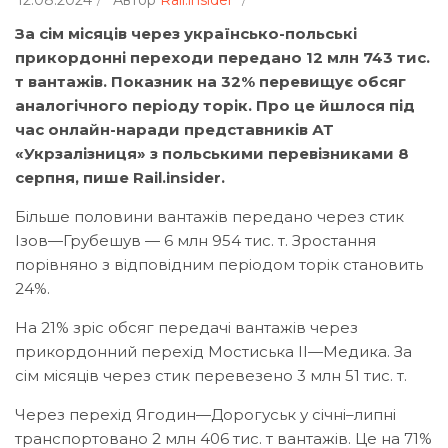
12.08.2024
Автор
Rail.insider
За сім місяців через українсько-польські
прикордонні переходи передано 12 млн 743 тис.
т вантажів. Показник на 32% перевищує обсяг
аналогічного періоду торік. Про це йшлося під
час онлайн-наради представників АТ
«Укрзалізниця» з польськими перевізниками 8
серпня, пише Rail.insider.
Більше половини вантажів передано через стик
Ізов—Грубешув — 6 млн 954 тис. т. Зростання
порівняно з відповідним періодом торік становить
24%.
На 21% зріс обсяг передачі вантажів через
прикордонний перехід Мостиська ІІ—Медика. За
сім місяців через стик перевезено 3 млн 51 тис. т.
Через перехід Ягодин—Дорогуськ у січні–липні
транспортовано 2 млн 406 тис. т вантажів. Це на 71%