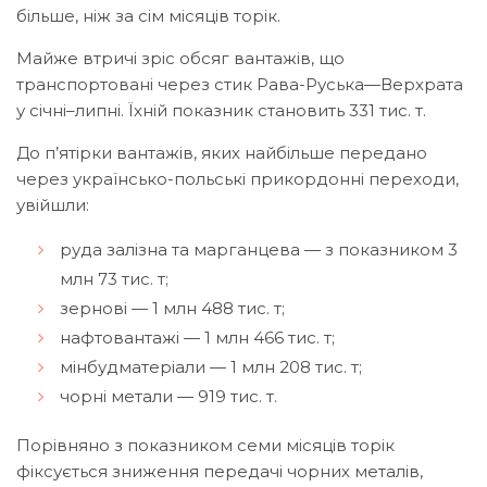
більше, ніж за сім місяців торік.
Майже втричі зріс обсяг вантажів, що
транспортовані через стик Рава-Руська—Верхрата
у січні–липні. Їхній показник становить 331 тис. т.
До п’ятірки вантажів, яких найбільше передано
через українсько-польські прикордонні переходи,
увійшли:
руда залізна та марганцева — з показником 3
млн 73 тис. т;
зернові — 1 млн 488 тис. т;
нафтовантажі — 1 млн 466 тис. т;
мінбудматеріали — 1 млн 208 тис. т;
чорні метали — 919 тис. т.
Порівняно з показником семи місяців торік
фіксується зниження передачі чорних металів,