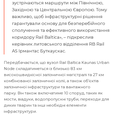
зустрічаються маршрути між Північною,
Західною та Центральною Європою. Тому
важливо, щоб інфраструктурні рішення
гарантували основу для безперебійного
сполучення та ефективного використання
коридору Rail Baltica», – підкреслив
керівник литовського відділення RB Rail
AS Ірмантас Буткаускас.
Передбачається, що вузол Rail Baltica Kaunas Urban
Node складатиметься із близько 83 км
високошвидкісної залізничної магістралі та 27 км
комбінованої залізничної колії, а також об’єктів
залізничної інфраструктури та вантажного
парку. Він також включатиме 10 споруд, таких як
мости, віадуки, водопропускні труби, переходи для
диких тварин та інші необхідні елементи
інфраструктури.