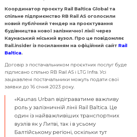
Координатор проєкту Rail Baltica Global та
спільне підприємство RB Rail AS оголосили
новий публічний тендер на проєктування
будівництва нової залізничної лінії через
Каунаський міський вузол. Про це повідомляє
Rail.insider із посиланням на офіційний сайт
Rail
Baltica
.
Договір з постачальником проєктних послуг буде
підписано спільно RB Rail AS і LTG Infra. Усі
зацікавлені постачальники можуть подати свої
заявки до 16 січня 2023 року.
«Kaunas Urban відіграватиме важливу
роль у залізничній лінії Rail Baltica. Це
один із найважливіших транспортних
вузлів як у Литві, так і в усьому
Балтійському регіоні, оскільки тут