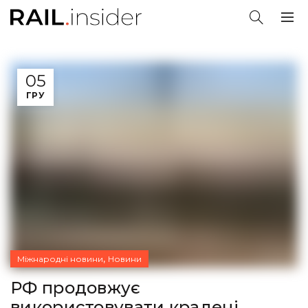
05
ГРУ
,
Міжнародні новини
Новини
РФ продовжує
використовувати крадені