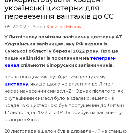
українські цистерни для
перевезення вантажів до ЄС
05.12.2022
Автор
Копилов Микола
У Литві знову помітили залізничну цистерну АТ
«Українська залізниця», яку РФ вкрала із
Сумської області у березні 2022 року. Про це
пише Rail.insider із посиланням на
телеграм-
канал
спільноти білоруських залізничників.
Канал повідомляє, що йдеться про ту саму
цистерну
, яку до цього не впустили до Литви
через нанесений символ «Z». Однак після того, як
окупаційний символ було видалено, ешелон з
краденою цистерною був пропущений до Литви і
12 листопада 2022 р. о 04:36 прибув на залізничну
станцію «Кяна».
20 листопада ешелон був відправлений на станцію