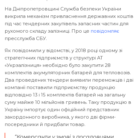
На Дніпропетровщині Служба безпеки України
викрила механізм привласнення державних коштів
під час тендерних закупівель запасних частин для
рухомого складу залізниці. Про це
повідомляє
пресслужба СБУ.
Як повідомили у відомстві, у 2018 році одному зі
стратегічних підприємств у структурі АТ
«Укрзалізниця» необхідно було закупити 28
комплектів акумуляторних батарей для тепловозів.
Два проведених тендери виявили переможців і дві
компанії поставили підприємству продукцію
відповідно 13 і 15 комплектів батарей на загальну
суму майже 10 мільйонів гривень. Таку продукцію в
Україну імпортує один офіційний представник
закордонного виробника, у якого дві фірми-
посередники й придбали товар.
“Комерсанти у змові з посадовцями