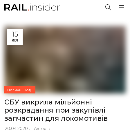
15
КВІ
,
Новини
Події
СБУ викрила мільйонні
розкрадання при закупівлі
запчастин для локомотивів
20.04.2020
Автор