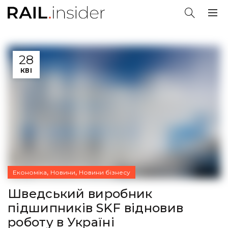
28
КВІ
,
,
Економіка
Новини
Новини бізнесу
Шведський виробник
підшипників SKF відновив
роботу в Україні