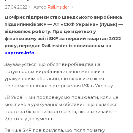
27.04.2022
Автор
Rail.insider
Дочірнє підприємство шведського виробника
підшипників SKF — АТ «СКФ Україна» (Луцьк) —
відновлює роботу. Про це йдеться у
фінансовому звіті SKF за перший квартал 2022
року, передає Rail.insider із посиланням на
uaprom.info
.
Зауважується, що обсяг виробництва на
потужностях виробника значно менший з
урахуванням обставин, що склалися після
повномасштабного вторгнення РФ в Україну.
«В Україні ми продовжуємо працювати, коли це
можливо з урахуванням обставин, що склалися,
проте за більш низького рівня, ніж зазвичай», —
йдеться у документі.
Раніше SKF повідомляла, що після початку