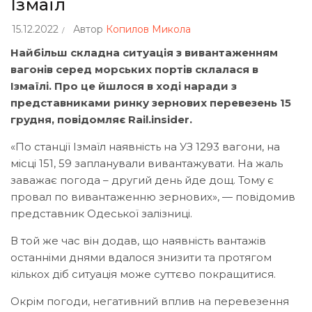
Ізмаїл
15.12.2022
Автор
Копилов Микола
Найбільш складна ситуація з вивантаженням
вагонів серед морських портів склалася в
Ізмаїлі. Про це йшлося в ході наради з
представниками ринку зернових перевезень 15
грудня, повідомляє Rail.insider.
«По станції Ізмаїл наявність на УЗ 1293 вагони, на
місці 151, 59 запланували вивантажувати. На жаль
заважає погода – другий день йде дощ. Тому є
провал по вивантаженню зернових», — повідомив
представник Одеської залізниці.
В той же час він додав, що наявність вантажів
останніми днями вдалося знизити та протягом
кількох діб ситуація може суттєво покращитися.
Окрім погоди, негативний вплив на перевезення