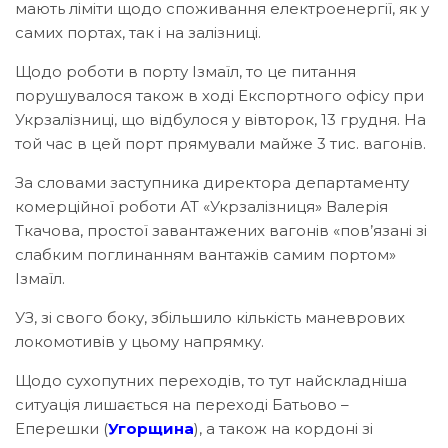
мають ліміти щодо споживання електроенергії, як у
самих портах, так і на залізниці.
Щодо роботи в порту Ізмаїл, то це питання
порушувалося також в ході Експортного офісу при
Укрзалізниці, що відбулося у вівторок, 13 грудня. На
той час в цей порт прямували майже 3 тис. вагонів.
За словами заступника директора департаменту
комерційної роботи АТ «Укрзалізниця» Валерія
Ткачова, простої завантажених вагонів «пов’язані зі
слабким поглинанням вантажів самим портом»
Ізмаїл.
УЗ, зі свого боку, збільшило кількість маневрових
локомотивів у цьому напрямку.
Щодо сухопутних переходів, то тут найскладніша
ситуація лишається на переході Батьово –
Еперешки (
Угорщина
), а також на кордоні зі