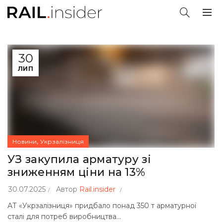
30
ЛИП
,
Новини
Укрзалізниця
УЗ закупила арматуру зі
зниженням ціни на 13%
30.07.2025
Автор
Rail.insider
АТ «Укрзалізниця» придбало понад 350 т арматурної
сталі для потреб виробництва...