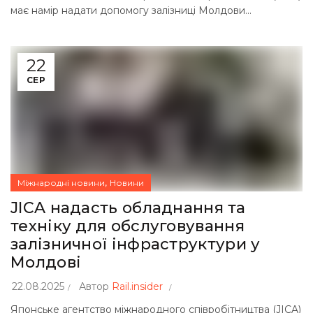
має намір надати допомогу залізниці Молдови...
22
СЕР
,
Міжнародні новини
Новини
JICA надасть обладнання та
техніку для обслуговування
залізничної інфраструктури у
Молдові
22.08.2025
Автор
Rail.insider
Японське агентство міжнародного співробітництва (JICA)