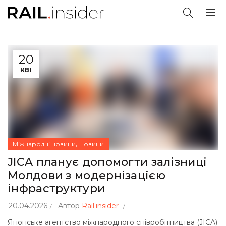
20
КВІ
,
Міжнародні новини
Новини
JICA планує допомогти залізниці
Молдови з модернізацією
інфраструктури
20.04.2026
Автор
Rail.insider
Японське агентство міжнародного співробітництва (JICA)