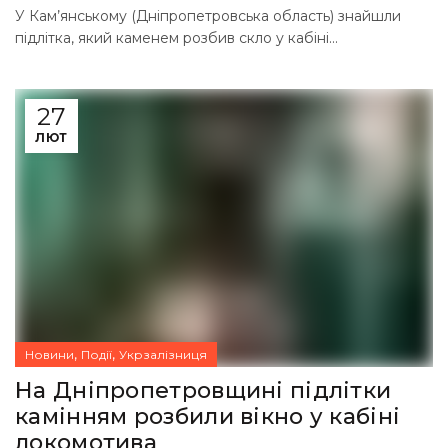
У Кам’янському (Дніпропетровська область) знайшли
підлітка, який каменем розбив скло у кабіні...
27
ЛЮТ
,
,
Новини
Події
Укрзалізниця
На Дніпропетровщині підлітки
камінням розбили вікно у кабіні
локомотива