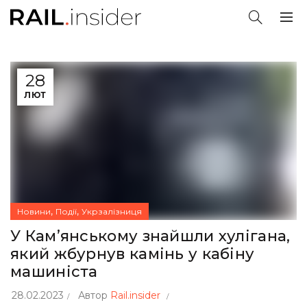
28
ЛЮТ
,
,
Новини
Події
Укрзалізниця
У Кам’янському знайшли хулігана,
який жбурнув камінь у кабіну
машиніста
28.02.2023
Автор
Rail.insider