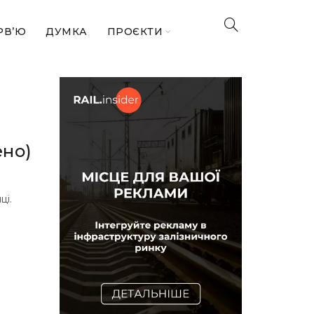
РВ’Ю
ДУМКА
ПРОЄКТИ
ено)
ці.