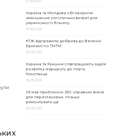
07.08.2026
Україна та Молдова обговорили
зменшення логістичних витрат для
українського бізнесу
07.08.2026
КТЖ відправили добрива до Великої
Британії по ТМТМ
06.08.2026
Україна та Румунія співпрацюють задля
розвитку маршруту до порту
Констанца
06.08.2026
групи
УЗ має приблизно 350 справних візків
для перестановки, планує
ремонтувати ще
06.08.2026
ьких