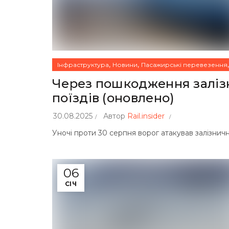
,
,
Інфраструктура
Новини
Пасажирські перевезення
Через пошкодження залізн
поїздів (оновлено)
30.08.2025
Автор
Rail.insider
Уночі проти 30 серпня ворог атакував залізничну
06
СІЧ