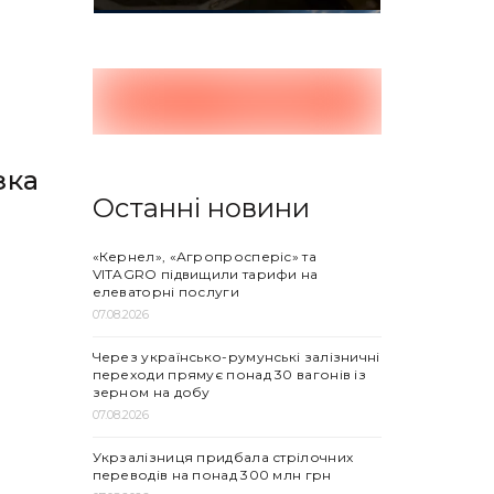
зка
Останні новини
«Кернел», «Агропросперіс» та
VITAGRO підвищили тарифи на
елеваторні послуги
07.08.2026
Через українсько-румунські залізничні
переходи прямує понад 30 вагонів із
зерном на добу
07.08.2026
Укрзалізниця придбала стрілочних
переводів на понад 300 млн грн