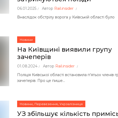
06.01.2025
Автор
Rail.insider
Внаслідок обстрілу ворога у Київській області було
Новини
На Київщині виявили групу
зачеперів
01.08.2024
Автор
Rail.insider
Поліція Київської області встановила п’ятьох членів 
зачеперів. Про це пише...
,
,
Новини
Перевезення
Укрзалізниця
УЗ збільшує кількість приміс