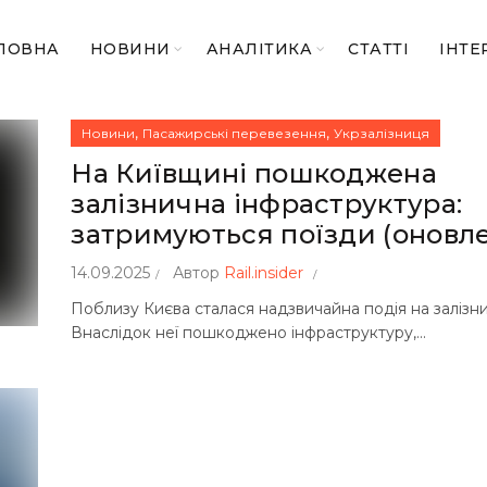
ЛОВНА
НОВИНИ
АНАЛІТИКА
СТАТТІ
ІНТЕ
,
,
Новини
Пасажирські перевезення
Укрзалізниця
На Київщині пошкоджена
залізнична інфраструктура:
затримуються поїзди (оновл
14.09.2025
Автор
Rail.insider
Поблизу Києва сталася надзвичайна подія на залізни
Внаслідок неї пошкоджено інфраструктуру,...