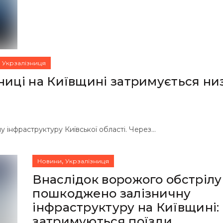
,
Укрзалізниця
иці на Київщині затримується ни
 інфраструктуру Київської області. Через...
,
Новини
Укрзалізниця
Внаслідок ворожого обстрілу
пошкоджено залізничну
інфраструктуру на Київщині:
затримуються поїзди