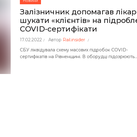
Новини
Залізничник допомагав ліка
шукати «клієнтів» на підробл
COVID-сертифікати
17.02.2022
Автор
Rail.insider
СБУ ліквідувала схему масових підробок COVID-
сертифікатів на Рівненщині. В оборудці підозрюють..