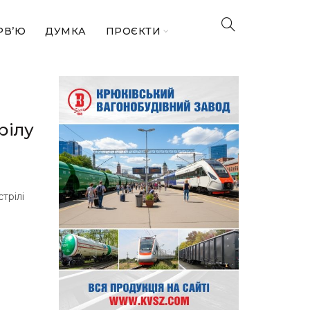
РВ’Ю
ДУМКА
ПРОЄКТИ
рілу
трілі