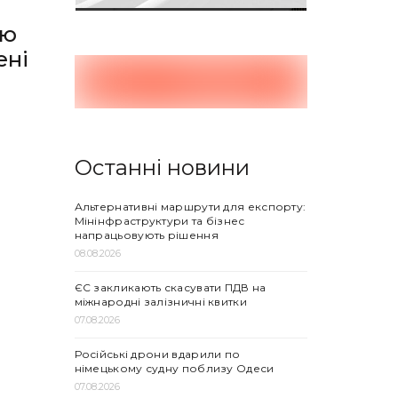
рю
ені
Останні новини
.
Альтернативні маршрути для експорту:
Мінінфраструктури та бізнес
напрацьовують рішення
08.08.2026
ЄС закликають скасувати ПДВ на
міжнародні залізничні квитки
07.08.2026
Російські дрони вдарили по
німецькому судну поблизу Одеси
07.08.2026