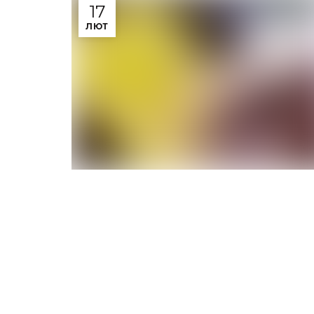
17
ЛЮТ