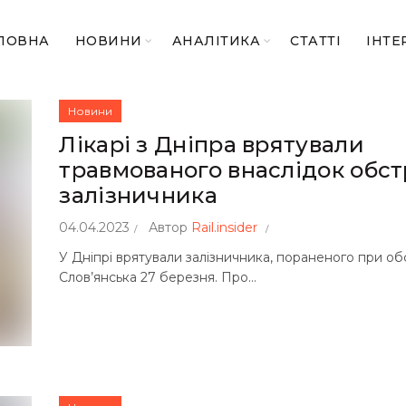
ЛОВНА
НОВИНИ
АНАЛІТИКА
СТАТТІ
ІНТЕ
Новини
Лікарі з Дніпра врятували
травмованого внаслідок обст
залізничника
04.04.2023
Автор
Rail.insider
У Дніпрі врятували залізничника, пораненого при обс
Слов’янська 27 березня. Про...