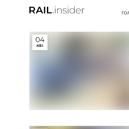
ГО
04
КВІ