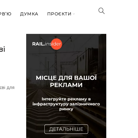
РВ’Ю
ДУМКА
ПРОЄКТИ
ві
єві для