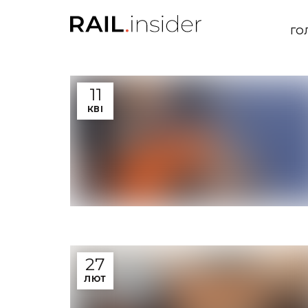
ГО
11
КВІ
27
ЛЮТ