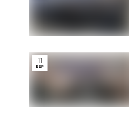
11
ВЕР