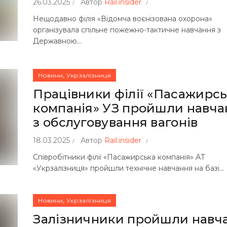
26.03.2025
Автор
Rail.insider
Нещодавно філія «Відомча воєнізована охорона»
організувала спільне пожежно-тактичне навчання з
Державною...
,
Новини
Укрзалізниця
Працівники філії «Пасажирс
компанія» УЗ пройшли навча
з обслуговування вагонів
18.03.2025
Автор
Rail.insider
Співробітники філії «Пасажирська компанія» АТ
«Укрзалізниця» пройшли технічне навчання на базі...
,
Новини
Укрзалізниця
Залізничники пройшли навч