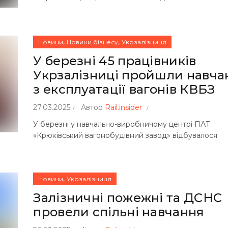
,
,
Новини
Новини бізнесу
Укрзалізниця
У березні 45 працівників
Укрзалізниці пройшли навча
з експлуатації вагонів КВБЗ
27.03.2025
Автор
Rail.insider
У березні у навчально-виробничому центрі ПАТ
«Крюківський вагонобудівний завод» відбувалося
,
Новини
Укрзалізниця
Залізничні пожежні та ДСНС
провели спільні навчання