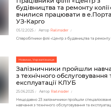
Працівники філії «Центр з
будівництва та ремонту колії
вчилися працювати в е.Порт
УЗ-Карго
05.12.2025
Автор
Rail.insider
Співробітники філії «Центр з будівництва та ремонту 
,
Новини
Укрзалізниця
Залізничники пройшли навч
з технічного обслуговування 
експлуатації КЛУБ
25.06.2025
Автор
Rail.insider
Нещодавно 23 залізничники пройшли спеціалізован
навчання з технічного обслуговування та експлуатації