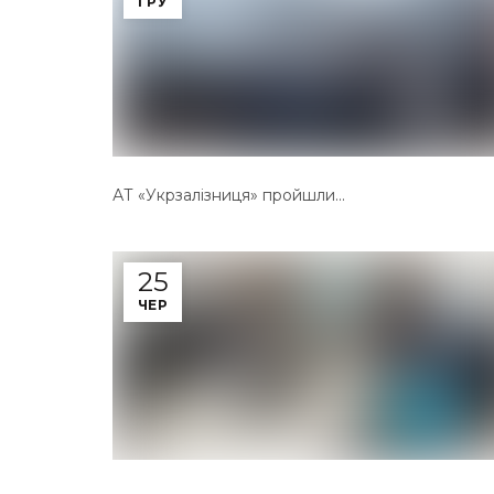
ГРУ
АТ «Укрзалізниця» пройшли...
25
ЧЕР