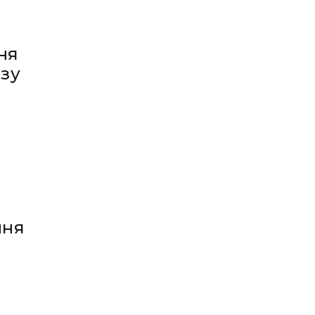
ня
азу
ння