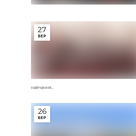
27
БЕР
навчання...
26
БЕР