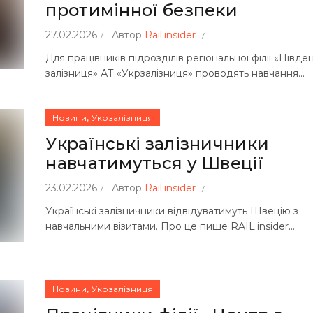
протимінної безпеки
27.02.2026
Автор
Rail.insider
Для працівників підрозділів регіональної філії «Півде
залізниця» АТ «Укрзалізниця» проводять навчання...
,
Новини
Укрзалізниця
Українські залізничники
навчатимуться у Швеції
23.02.2026
Автор
Rail.insider
Українські залізничники відвідуватимуть Швецію з
навчальними візитами. Про це пише RAIL.insider...
,
Новини
Укрзалізниця