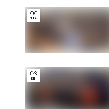
06
ТРА
09
КВІ