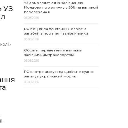
УЗ домовляється із Залізницею
» УЗ
Молдови про знижку у 50% на вантажні
перевезення
ал
06.08.2026
РФ поцілила по станції Лозова: є
загиблі та поранені залізничники
06.08.2026
колії»
Обсяги перевезення вантажів
залізничним транспортом
06.08.2026
РФ вкотре атакувала цивільне судно:
загинув український моряк
ання
06.08.2026
та
е
...