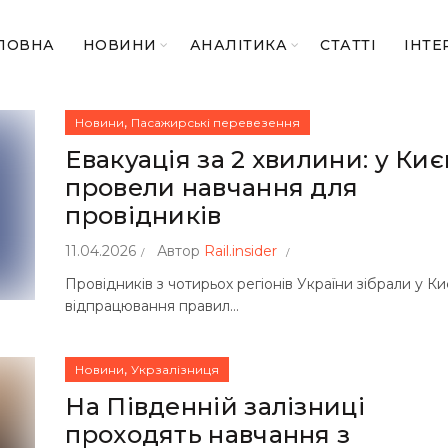
ЛОВНА
НОВИНИ
АНАЛІТИКА
СТАТТІ
ІНТЕ
,
Новини
Пасажирські перевезення
Евакуація за 2 хвилини: у Киє
провели навчання для
провідників
11.04.2026
Автор
Rail.insider
Провідників з чотирьох регіонів України зібрали у Ки
відпрацювання правил...
,
Новини
Укрзалізниця
На Південній залізниці
проходять навчання з