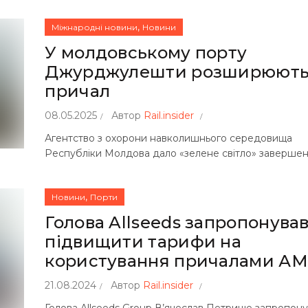
,
Міжнародні новини
Новини
У молдовському порту
Джурджулешти розширюют
причал
08.05.2025
Автор
Rail.insider
Агентство з охорони навколишнього середовища
Республіки Молдова дало «зелене світло» завершен
,
Новини
Порти
Голова Allseeds запропонува
підвищити тарифи на
користування причалами А
21.08.2024
Автор
Rail.insider
Голова Allseeds Group В’ячеслав Петрище запропону