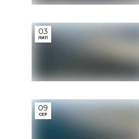
03
ЛИП
09
СЕР