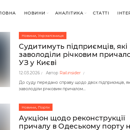
ЛОВНА
НОВИНИ
АНАЛІТИКА
СТАТТІ
ІНТЕ
,
Новини
Укрзалізниця
Судитимуть підприємців, які
заволоділи річковим причал
УЗ у Києві
12.03.2026
Автор
Rail.insider
До суду передано справу щодо двох підприємців, як
заволоділи річковим причалом...
,
Новини
Порти
Аукціон щодо реконструкції
причалу в Одеському порту 