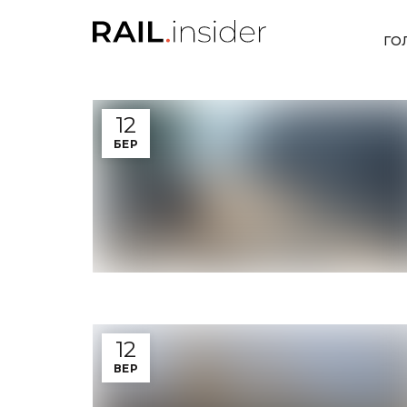
ГО
12
БЕР
12
ВЕР