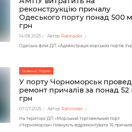
АМПУ витратить на
реконструкцію причалу
Одеського порту понад 500 
грн
14.08.2025
Автор
Rail.insider
Одеська філія ДП «Адміністрація морських портів Ук
,
Новини
Порти
У порту Чорноморськ провед
ремонт причалів за понад 52
грн
07.07.2025
Автор
Rail.insider
На території ДП «Морський торговельний порт
«Чорноморськ» планують відремонтувати 16 причалів.