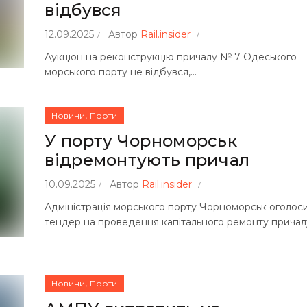
відбувся
12.09.2025
Автор
Rail.insider
Аукціон на реконструкцію причалу № 7 Одеського
морського порту не відбувся,...
,
Новини
Порти
У порту Чорноморськ
відремонтують причал
10.09.2025
Автор
Rail.insider
Адміністрація морського порту Чорноморськ оголос
тендер на проведення капітального ремонту причалу
,
Новини
Порти