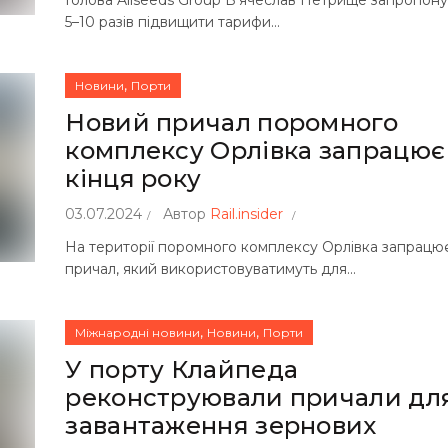
5–10 разів підвищити тарифи...
,
Новини
Порти
Новий причал поромного
комплексу Орлівка запрацює
кінця року
03.07.2024
Автор
Rail.insider
На території поромного комплексу Орлівка запрацю
причал, який використовуватимуть для...
,
,
Міжнародні новини
Новини
Порти
У порту Клайпеда
реконструювали причали дл
завантаження зернових