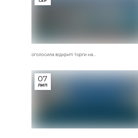
СЕР
оголосила відкриті торги на...
07
ЛИП