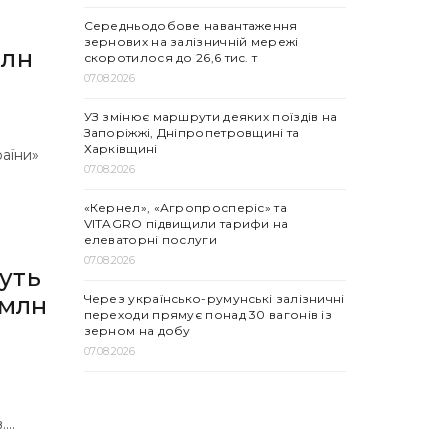
Середньодобове навантаження
зернових на залізничній мережі
млн
скоротилося до 26,6 тис. т
07.08.2026
УЗ змінює маршрути деяких поїздів на
Запоріжжі, Дніпропетровщині та
Харківщині
раїни»
07.08.2026
«Кернел», «Агропросперіс» та
VITAGRO підвищили тарифи на
елеваторні послуги
07.08.2026
уть
Через українсько-румунські залізничні
 млн
переходи прямує понад 30 вагонів із
зерном на добу
07.08.2026
...