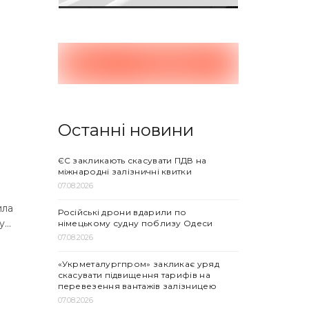
Останні новини
ЄС закликають скасувати ПДВ на
міжнародні залізничні квитки
07.08.2026
ила
Російські дрони вдарили по
...
німецькому судну поблизу Одеси
07.08.2026
«Укрметалургпром» закликає уряд
скасувати підвищення тарифів на
перевезення вантажів залізницею
07.08.2026