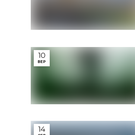
10
ВЕР
14