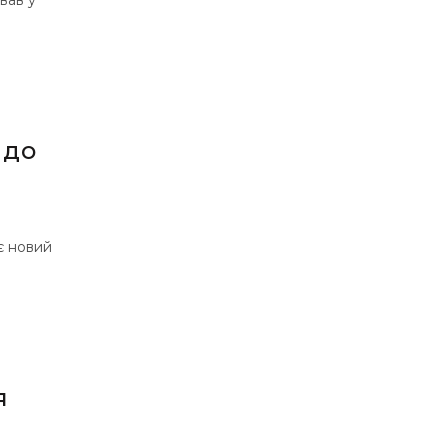
 до
є новий
я