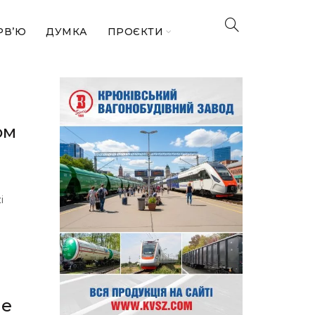
РВ’Ю
ДУМКА
ПРОЄКТИ
ом
і
не