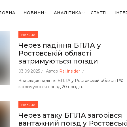
ЛОВНА
НОВИНИ
АНАЛІТИКА
СТАТТІ
ІНТЕ
Новини
Через падіння БПЛА у
Ростовській області
затримуються поїзди
03.09.2025
Автор
Rail.insider
Внаслідок падіння БПЛА у Ростовській області РФ
затримуються понад 20 поїздів....
Новини
Через атаку БПЛА загорівся
вантажний поїзд у Ростовськ