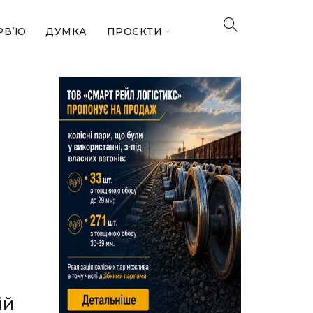
РВ’Ю
ДУМКА
ПРОЄКТИ
ій