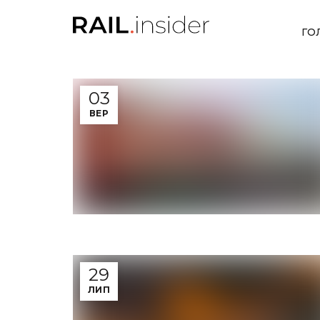
ГО
03
ВЕР
29
ЛИП