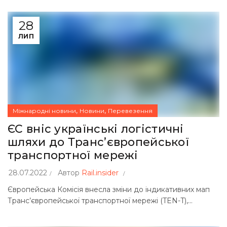
28
ЛИП
,
,
Міжнародні новини
Новини
Перевезення
ЄС вніс українські логістичні
шляхи до Транс’європейської
транспортної мережі
28.07.2022
Автор
Rail.insider
Європейська Комісія внесла зміни до індикативних мап
Транс’європейської транспортної мережі (TEN-T),...