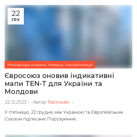
22
ГРУ
,
,
Міжнародні новини
Новини
Укрзалізниця
Євросоюз оновив індикативні
мапи TEN-T для України та
Молдови
22.12.2023
Автор
Rail.insider
У п’ятницю, 22 грудня, між Україною та Європейським
Союзом підписане Порозуміння...