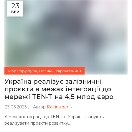
23
БЕР
,
,
Інфраструктура
Новини
Укрзалізниця
Україна реалізує залізничні
проєкти в межах інтеграції до
мережі TEN-T на 4,5 млрд євро
23.03.2023
Автор
Rail.insider
У межах інтеграції до TEN-T в Україні планують
реалізувати проєкти розвитку...