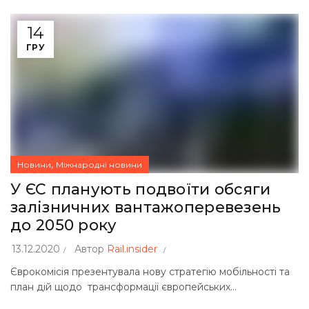
14
ГРУ
,
Новини
Міжнародні новини
У ЄС планують подвоїти обсяги
залізничних вантажоперевезень
до 2050 року
13.12.2020
Автор
Rail.insider
Єврокомісія презентувала нову стратегію мобільності та
план дій щодо трансформації європейських...