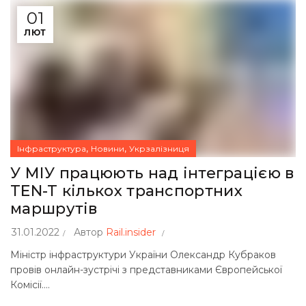
01
ЛЮТ
,
,
Інфраструктура
Новини
Укрзалізниця
У МІУ працюють над інтеграцією в
TEN-T кількох транспортних
маршрутів
31.01.2022
Автор
Rail.insider
Міністр інфраструктури України Олександр Кубраков
провів онлайн-зустрічі з представниками Європейської
Комісії....