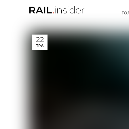
ГО
22
ТРА