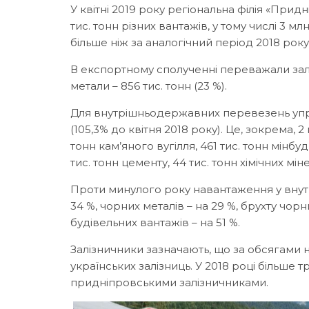
У квітні 2019 року регіональна філія «Прид
тис. тонн різних вантажів, у тому числі 3 млн
більше ніж за аналогічний період 2018 рок
В експортному сполученні переважали залізн
метали – 856 тис. тонн (23 %).
Для внутрішньодержавних перевезень упро
(105,3% до квітня 2018 року). Це, зокрема, 2
тонн кам’яного вугілля, 461 тис. тонн мінбуд
тис. тонн цементу, 44 тис. тонн хімічних мі
Проти минулого року навантаження у внутр
34 %, чорних металів – на 29 %, брухту чорн
будівельних вантажів – на 51 %.
Залізничники зазначають, що за обсягами
українських залізниць. У 2018 році більше
придніпровськими залізничниками.