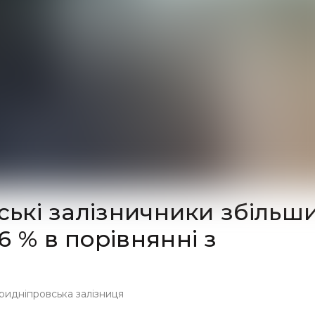
вські залізничники збільш
 % в порівнянні з
ридніпровська залізниця