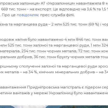
ніпровська залізниця» АТ «Укрзалізниця» навантажила 8 м
 669 тис. тонн – на експорт. Це відповідно на 3,6 % та 1,5
у. Про це
повідомляє
прес-служба філії.
а та марганцева руда – 2 млн 525 тис. тонн (69 %) і чо
довж квітня було навантажено 4 млн 846 тис. тонн ва
 млн 525 тис. тонн залізної та марганцевої руди, 1 млн 324
матеріалів, 234 тис. тонн чорних металів, 72 тис. тонн кок
неральних добрив, 36 тис. тонн брухту чорних металів тощ
ішньому сполученні залізної та марганцевої руди зрос
их металів – на 34 %, хімічних мінеральних добрив – на 3
 навантаження Придніпровська магістраль є лідером се
 третини вантажів у мережі Укрзалізниці було навантаже