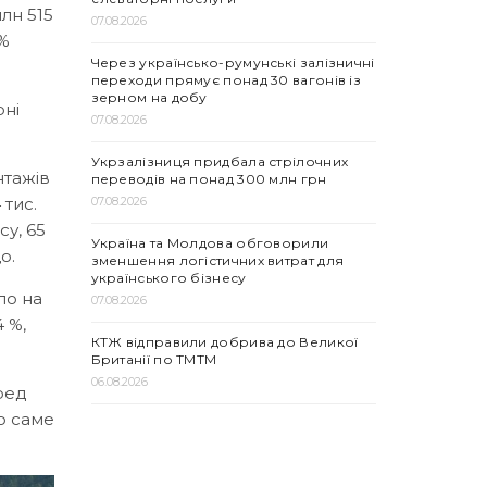
лн 515
07.08.2026
 %
Через українсько-румунські залізничні
переходи прямує понад 30 вагонів із
зерном на добу
рні
07.08.2026
Укрзалізниця придбала стрілочних
нтажів
переводів на понад 300 млн грн
07.08.2026
 тис.
су, 65
Україна та Молдова обговорили
о.
зменшення логістичних витрат для
українського бізнесу
ло на
07.08.2026
4 %,
КТЖ відправили добрива до Великої
Британії по ТМТМ
06.08.2026
ред
но саме