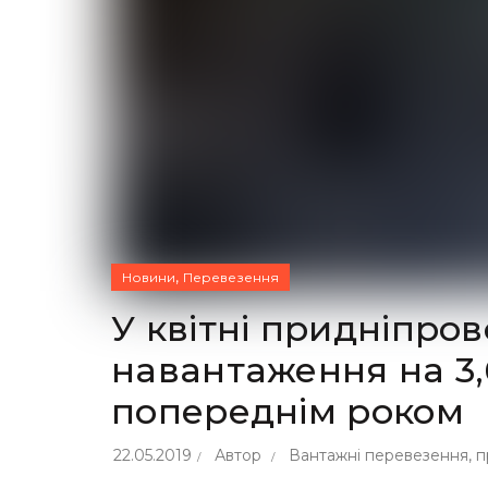
,
Новини
Перевезення
У квітні придніпро
навантаження на 3,6
попереднім роком
22.05.2019
Автор
Вантажні перевезення
,
п