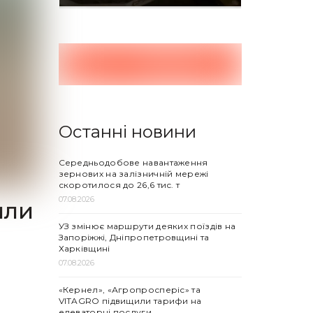
Останні новини
Середньодобове навантаження
зернових на залізничній мережі
скоротилося до 26,6 тис. т
07.08.2026
или
УЗ змінює маршрути деяких поїздів на
Запоріжжі, Дніпропетровщині та
Харківщині
07.08.2026
«Кернел», «Агропросперіс» та
VITAGRO підвищили тарифи на
елеваторні послуги