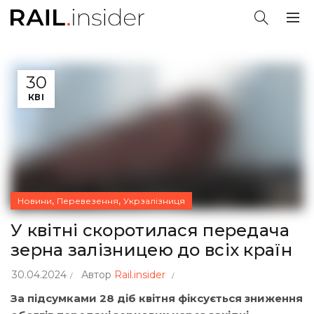
30
КВІ
,
,
Новини
Перевезення
Укрзалізниця
У квітні скоротилася передача
зерна залізницею до всіх країн
30.04.2024
Автор
Rail.insider
За підсумками 28 діб квітня фіксується зниження