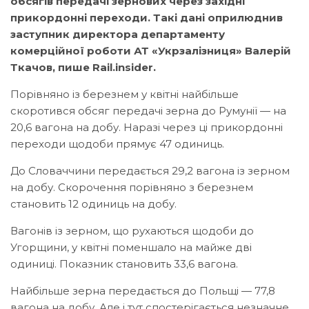
обсягів передачі зернових через західні
прикордонні переходи. Такі дані оприлюднив
заступник директора департаменту
комерційної роботи АТ «Укрзалізниця» Валерій
Ткачов, пише Rail.insider.
Порівняно із березнем у квітні найбільше
скоротився обсяг передачі зерна до Румунії — на
20,6 вагона на добу. Наразі через ці прикордонні
переходи щодоби прямує 47 одиниць.
До Словаччини передається 29,2 вагона із зерном
на добу. Скорочення порівняно з березнем
становить 12 одиниць на добу.
Вагонів із зерном, що рухаються щодоби до
Угорщини, у квітні поменшало на майже дві
одиниці. Показник становить 33,6 вагона.
Найбільше зерна передається до Польщі — 77,8
вагона на добу. Але і тут спостерігається незначне