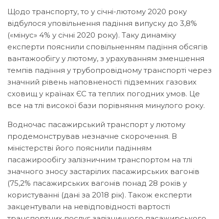
Щодо транспорту, то у січні-лютому 2020 року
відбулося уповільнення падіння випуску до 3,8%
(«мінус» 4% у січні 2020 року). Таку динаміку
експерти пояснили сповільненням падіння обсягів
вантажообігу у лютому, з урахуванням зменшення
темпів падіння у трубопровідному транспорті через
значний рівень наповненості підземних газових
сховищ у країнах ЄС та теплих погодних умов. Це
все на тлі високої бази порівняння минулого року.
Водночас пасажирський транспорт у лютому
продемонстрував незначне скорочення. В
міністерстві його пояснили падінням
пасажирообігу залізничним транспортом на тлі
значного зносу застарілих пасажирських вагонів
(75,2% пасажирських вагонів понад 28 років у
користуванні (дані за 2018 рік). Також експерти
закцентували на невідповідності вартості
транспортних послуг залізничного пасажирського