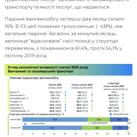
транспорту та якості послуг, що надаються.
Падіння вантажообігу за перші два місяці склало
16%. В УЗ цей показник троки менше (- 4,8%), ніж
загальне падіння. Загалом, за минулий місяць,
залізниця “відвоювала” свої позиції у структурі
перевезень, з показником в 61,4%, проти 56,1% у
лютому 2019 році.