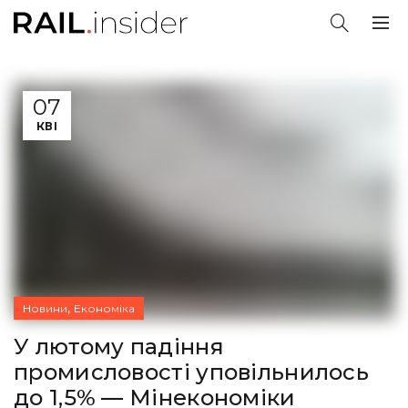
07
КВІ
,
Новини
Економіка
У лютому падіння
промисловості уповільнилось
до 1,5% — Мінекономіки