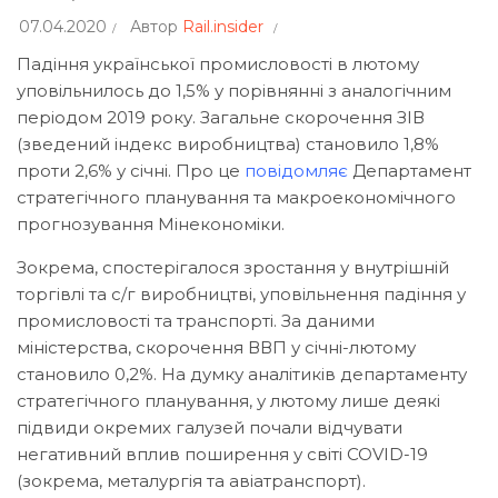
07.04.2020
Автор
Rail.insider
Падіння української промисловості в лютому
уповільнилось до 1,5% у порівнянні з аналогічним
періодом 2019 року. Загальне скорочення ЗІВ
(зведений індекс виробництва) становило 1,8%
проти 2,6% у січні. Про це
повідомляє
Департамент
стратегічного планування та макроекономічного
прогнозування Мінекономіки.
Зокрема, спостерігалося зростання у внутрішній
торгівлі та с/г виробництві, уповільнення падіння у
промисловості та транспорті. За даними
міністерства, скорочення ВВП у січні-лютому
становило 0,2%. На думку аналітиків департаменту
стратегічного планування, у лютому лише деякі
підвиди окремих галузей почали відчувати
негативний вплив поширення у світі COVID-19
(зокрема, металургія та авіатранспорт).