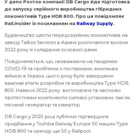
У депо Росток компанії DB Cargo йде підготовка
до запуску серійного виробництва гібридних
локомотивів Type HDB 800. Про це повідомляє
Rail.insider із посиланням на
Railway Supply
.
Будівництво шести передсерійних локомотивів на
заводі Talbot Services в Аахені розпочалося восени
2022 року зі складання основної рами.
Повідомляється, що, незважаючи на пандемію
COVID-19 та проблеми з поставками, викликані
війною в Україні, цього року було завершено
важливі етапи розробки та виробництва Type HDB
800. Навесні 2022 року виготовлені та частково
протестовані компоненти силової установки, такі як
тяговий генератор та інвертор.
DB Cargo у 2020 році публічно підтвердила
придбання у Toshiba Railway Europe 50 машин Type
HDB 800 та оренду ще 50 у Railpool.