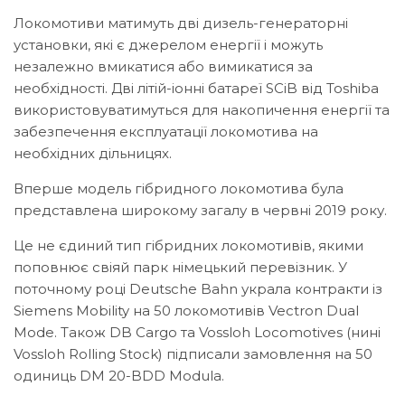
Локомотиви матимуть дві дизель-генераторні
установки, які є джерелом енергії і можуть
незалежно вмикатися або вимикатися за
необхідності. Дві літій-іонні батареї SCiB від Toshiba
використовуватимуться для накопичення енергії та
забезпечення експлуатації локомотива на
необхідних дільницях.
Вперше модель гібридного локомотива була
представлена широкому загалу в червні 2019 року.
Це не єдиний тип гібридних локомотивів, якими
поповнює свіяй парк німецький перевізник. У
поточному році Deutsche Bahn украла контракти із
Siemens Mobility на 50 локомотивів Vectron Dual
Mode. Також DB Cargo та Vossloh Locomotives (нині
Vossloh Rolling Stock) підписали замовлення на 50
одиниць DM 20-BDD Modula.