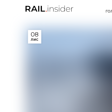
ГО
08
ЛИС