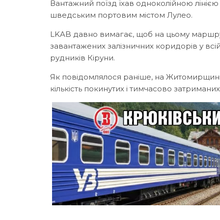
Вантажний поїзд їхав одноколійною лінією 
шведським портовим містом Лулео.
LKAB давно вимагає, щоб на цьому маршруті
завантажених залізничних коридорів у всі
рудників Кіруни.
Як повідомлялося раніше, на Житомирщині
кількість покинутих і тимчасово затриманих