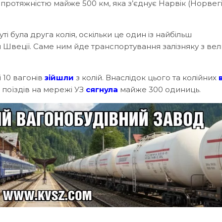
протяжністю майже 500 км, яка з’єднує Нарвік (Норвегія
 була друга колія, оскільки це один із найбільш
й Швеції. Саме ним йде транспортування залізняку з ве
 10 вагонів
зійшли
з колій. Внаслідок цього та колійних
 поїздів на мережі УЗ
сягнула
майже 300 одиниць.