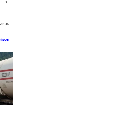
) зі
ликих
вікон