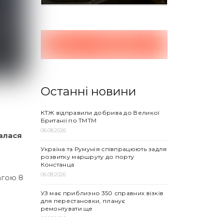
Останні новини
КТЖ відправили добрива до Великої
Британії по ТМТМ
06.08.2026
талася
Україна та Румунія співпрацюють задля
розвитку маршруту до порту
Констанца
06.08.2026
агою 8
УЗ має приблизно 350 справних візків
для перестановки, планує
ремонтувати ще