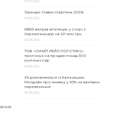
06.08.2026
Орендні ставки (серпень 2026)
06.08.2026
КВБЗ виграв апеляцію у спорі з
Укрзалізницею на 20 млн грн
06.08.2026
ТОВ «СМАРТ РЕЙЛ ЛОГІСТИКС»
пропонує на продаж понад 300
колісних пар
06.08.2026
УЗ домовляється із Залізницею
Молдови про знижку у 50% на вантажні
перевезення
06.08.2026
начне