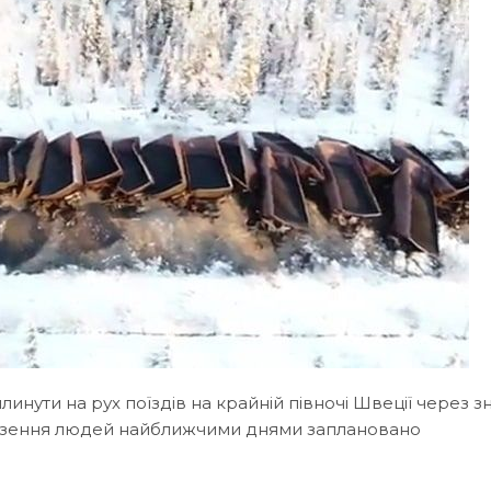
линути на рух поїздів на крайній півночі Швеції через з
евезення людей найближчими днями заплановано