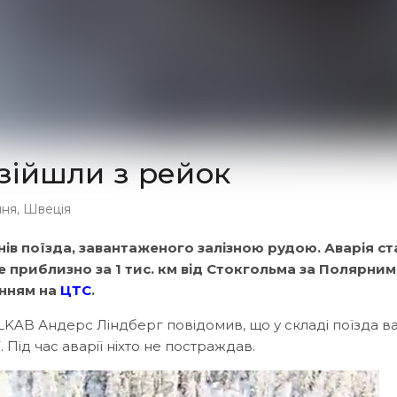
 зійшли з рейок
ння
,
Швеція
онів поїзда, завантаженого залізною рудою. Аварія с
е приблизно за 1 тис. км від Стокгольма за Полярним
анням на
ЦТС
.
LKAB Андерс Ліндберг повідомив, що у складі поїзда в
ії. Під час аварії ніхто не постраждав.