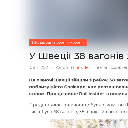
,
Міжнародні новини
Новини
У Швеції 38 вагонів
08.11.2021
Автор
Rail.insider
вагон
,
сходже
На півночі Швеції зійшли з рейок 38 ваг
поблизу міста Єлліваре, яке розташован
колом. Про це пише Rail.insider із посил
Представник гірничовидобувної компанії 
тис. т було 68 вагонів, 38 з них зійшли з кол