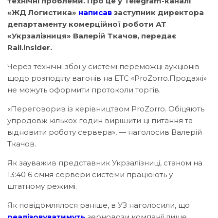
технічні проблеми. Про це у Telegram-каналі
«ЖД Логистика»
написав
заступник директора
департаменту комерційної роботи АТ
«Укрзалізниця» Валерій Ткачов, передає
Rail.insider.
Через технічні збої у системі переможці аукціонів
щодо розподілу вагонів на ЕТС «ProZorro.Продажі»
не можуть оформити протоколи торгів.
«Переговорив із керівництвом ProZorro. Обіцяють
упродовж кількох годин вирішити ці питання та
відновити роботу сервера», — наголосив Валерій
Ткачов.
Як зауважив представник Укрзалізниці, станом на
13:40 6 січня сервери системи працюють у
штатному режимі.
Як повідомлялося раніше, в УЗ наголосили, що
реалізовуватимуть
зерновози компанії лише