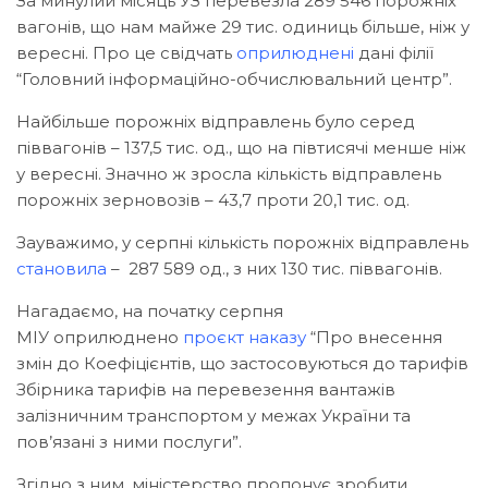
За минулий місяць УЗ перевезла 289 546 порожніх
вагонів, що нам майже 29 тис. одиниць більше, ніж у
вересні. Про це свідчать
оприлюднені
дані філії
“Головний інформаційно-обчислювальний центр”.
Найбільше порожніх відправлень було серед
піввагонів – 137,5 тис. од., що на півтисячі менше ніж
у вересні. Значно ж зросла кількість відправлень
порожніх зерновозів – 43,7 проти 20,1 тис. од.
Зауважимо, у серпні кількість порожніх відправлень
становила
– 287 589 од., з них 130 тис. піввагонів.
Нагадаємо, на початку серпня
МІУ оприлюднено
проєкт наказу
“Про внесення
змін до Коефіцієнтів, що застосовуються до тарифів
Збірника тарифів на перевезення вантажів
залізничним транспортом у межах України та
пов’язані з ними послуги”.
Згідно з ним, міністерство пропонує зробити