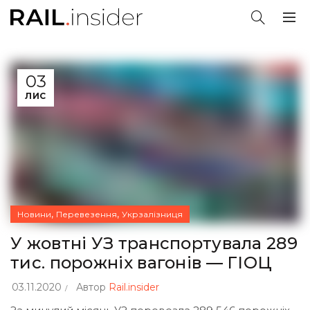
03
ЛИС
,
,
Новини
Перевезення
Укрзалізниця
У жовтні УЗ транспортувала 289
тис. порожніх вагонів — ГІОЦ
03.11.2020
Автор
Rail.insider