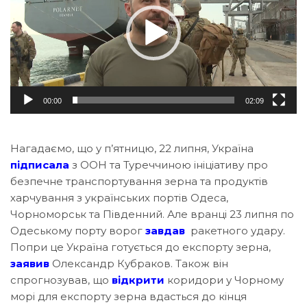
00:00
02:09
Нагадаємо, що у п’ятницю, 22 липня, Україна
підписала
з ООН та Туреччиною ініціативу про
безпечне транспортування зерна та продуктів
харчування з українських портів Одеса,
Чорноморськ та Південний. Але вранці 23 липня по
Одеському порту ворог
завдав
ракетного удару.
Попри це Україна готується до експорту зерна,
заявив
Олександр Кубраков. Також він
спрогнозував, що
відкрити
коридори у Чорному
морі для експорту зерна вдасться до кінця