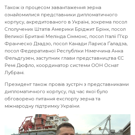
Також із процесом завантаження зерна
ознайомилися представники дипломатичного
корпусу, акредитованого в Україні, зокрема посол
Сполучених Штатів Америки Бріджит Брінк, посол
Великої Британії Мелінда Сіммонс, посол Італії П’єр
Франческо Дзадзо, посол Канади Лариса Ґаладза,
посол Федеративної Республіки Німеччина Анка
Фельдгузен, заступник глави представництва ЄС
Ремі Дюфло, координатор системи ООН Оснат
Лубрані.
Президент також провів зустріч з представниками
дипломатичного корпусу, під час якої було
обговорено питання експорту зерна та
міжнародну підтримку України.
Відеопрогравач