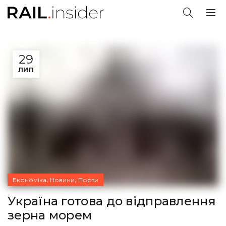
29
ЛИП
,
,
Економіка
Новини
Порти
Україна готова до відправлення
зерна морем