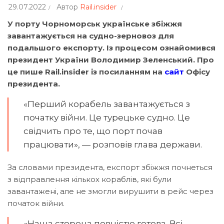
29.07.2022
Автор
Rail.insider
У порту Чорноморськ українське збіжжя
завантажується на судно-зерновоз для
подальшого експорту. Із процесом ознайомився
президент України Володимир Зеленський. Про
це пише Rail.insider із посиланням на
сайт
Офісу
президента.
«Перший корабель завантажується з
початку війни. Це турецьке судно. Це
свідчить про те, що порт почав
працювати», — розповів глава держави.
За словами президента, експорт збіжжя почнеться
з відправлення кількох кораблів, які були
завантажені, але не змогли вирушити в рейс через
початок війни.
«Наша сторона повністю готова. Всі