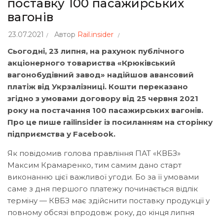
поставку 100 пасажирських
вагонів
23.07.2021
Автор
Rail.insider
Сьогодні, 23 липня, на рахунок публічного
акціонерного товариства «Крюківський
вагонобудівний завод» надійшов авансовий
платіж від Укрзалізниці. Кошти переказано
згідно з умовами договору від 25 червня 2021
року на постачання 100 пасажирських вагонів.
Про це пише railinsider із посиланням на
сторінку
підприємства у Facebook.
Як повідомив голова правління ПАТ «КВБЗ»
Максим Крамаренко, тим самим дано старт
виконанню цієї важливої угоди. Бо за її умовами
саме з дня першого платежу починається відлік
терміну — КВБЗ має здійснити поставку продукції у
повному обсязі впродовж року, до кінця липня