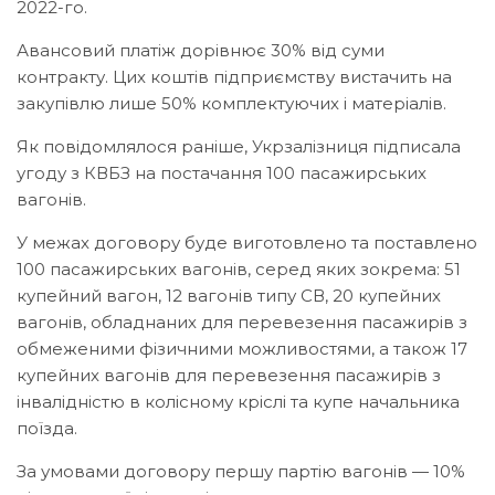
2022-го.
Авансовий платіж дорівнює 30% від суми
контракту. Цих коштів підприємству вистачить на
закупівлю лише 50% комплектуючих і матеріалів.
Як повідомлялося раніше,
Укрзалізниця підписала
угоду з КВБЗ на постачання 100 пасажирських
вагонів
.
У межах договору буде виготовлено та поставлено
100 пасажирських вагонів, серед яких зокрема: 51
купейний вагон, 12 вагонів типу СВ, 20 купейних
вагонів, обладнаних для перевезення пасажирів з
обмеженими фізичними можливостями, а також 17
купейних вагонів для перевезення пасажирів з
інвалідністю в колісному кріслі та купе начальника
поїзда.
За умовами договору першу партію вагонів — 10%