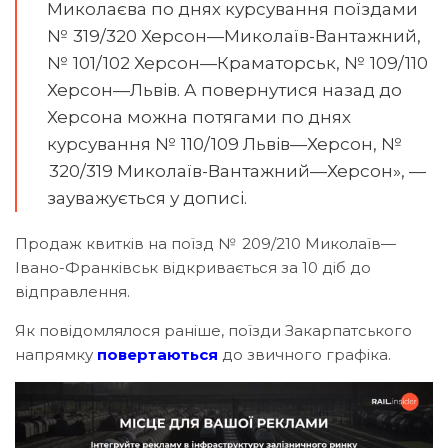
Миколаєва по днях курсування поїздами
№ 319/320 Херсон—Миколаїв-Вантажний,
№ 101/102 Херсон—Краматорськ, № 109/110
Херсон—Львів. А повернутися назад до
Херсона можна потягами по днях
курсування № 110/109 Львів—Херсон, №
320/319 Миколаїв-Вантажний—Херсон», —
зауважується у дописі.
Продаж квитків на поїзд № 209/210 Миколаїв—
Івано-Франківськ відкривається за 10 діб до
відправлення.
Як повідомлялося раніше, поїзди Закарпатського
напрямку
повертаються
до звичного графіка.