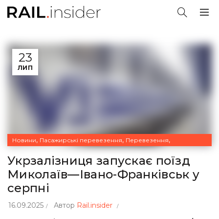
23
ЛИП
,
,
,
Новини
Пасажирські перевезення
Перевезення
Укрзалізниця
Укрзалізниця запускає поїзд
Миколаїв—Івано-Франківськ у
серпні
16.09.2025
Автор
Rail.insider