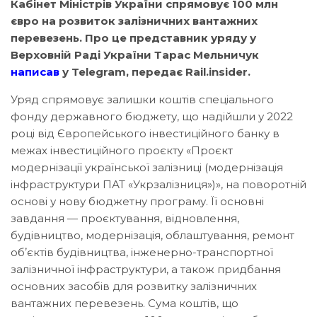
Кабінет Міністрів України спрямовує 100 млн
євро на розвиток залізничних вантажних
перевезень. Про це представник уряду у
Верховній Раді України Тарас Мельничук
написав
у Telegram, передає Rail.insider.
Уряд спрямовує залишки коштів спеціального
фонду державного бюджету, що надійшли у 2022
році від Європейського інвестиційного банку в
межах інвестиційного проєкту «Проєкт
модернізації української залізниці (модернізація
інфраструктури ПАТ «Укрзалізниця»)», на поворотній
основі у нову бюджетну програму. Її основні
завдання — проєктування, відновлення,
будівництво, модернізація, облаштування, ремонт
обʼєктів будівництва, інженерно-транспортної
залізничної інфраструктури, a також придбання
основних засобів для розвитку залізничних
вантажних перевезень. Сума коштів, що