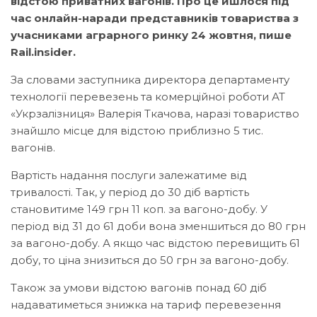
відстою приватних вагонів. Про це йшлося під
час онлайн-наради представників товариства з
учасниками аграрного ринку 24 жовтня, пише
Rail.insider.
За словами заступника директора департаменту
технології перевезень та комерційної роботи АТ
«Укрзалізниця» Валерія Ткачова, наразі товариство
знайшло місце для відстою приблизно 5 тис.
вагонів.
Вартість надання послуги залежатиме від
тривалості. Так, у період до 30 діб вартість
становитиме 149 грн 11 коп. за вагоно-добу. У
період від 31 до 61 доби вона зменшиться до 80 грн
за вагоно-добу. А якщо час відстою перевищить 61
добу, то ціна знизиться до 50 грн за вагоно-добу.
Також за умови відстою вагонів понад 60 діб
надаватиметься знижка на тариф перевезення