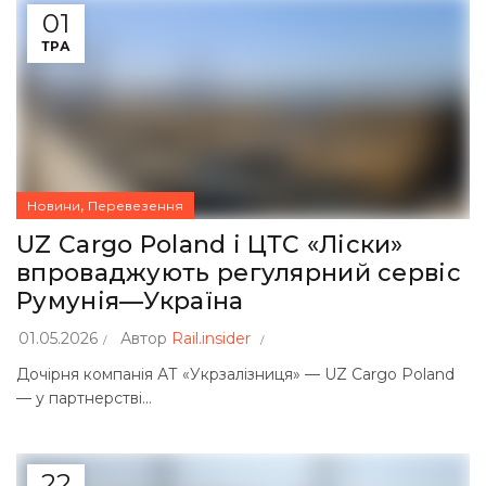
01
ТРА
,
Новини
Перевезення
UZ Cargo Poland і ЦТС «Ліски»
впроваджують регулярний сервіс
Румунія—Україна
01.05.2026
Автор
Rail.insider
Дочірня компанія АТ «Укрзалізниця» — UZ Cargo Poland
— у партнерстві...
22