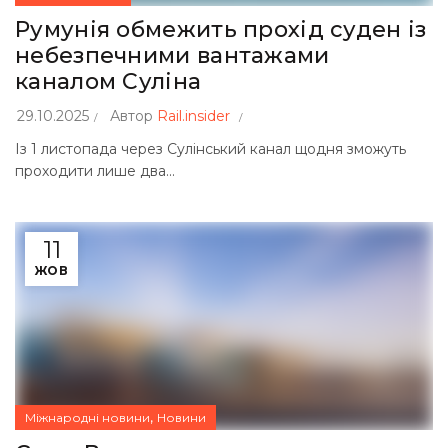
Румунія обмежить прохід суден із
небезпечними вантажами
каналом Суліна
29.10.2025
Автор
Rail.insider
Із 1 листопада через Сулінський канал щодня зможуть
проходити лише два...
11
ЖОВ
,
Міжнародні новини
Новини