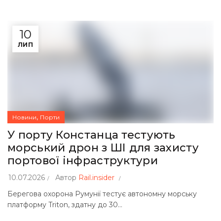
10
ЛИП
,
Новини
Порти
У порту Констанца тестують
морський дрон з ШІ для захисту
портової інфраструктури
10.07.2026
Автор
Rail.insider
Берегова охорона Румунії тестує автономну морську
платформу Triton, здатну до 30...