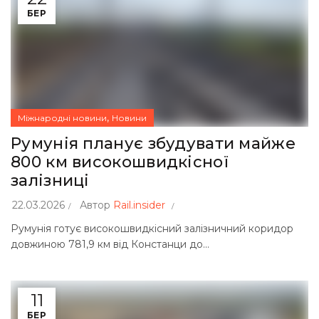
БЕР
,
Міжнародні новини
Новини
Румунія планує збудувати майже
800 км високошвидкісної
залізниці
22.03.2026
Автор
Rail.insider
Румунія готує високошвидкісний залізничний коридор
довжиною 781,9 км від Констанци до...
11
БЕР