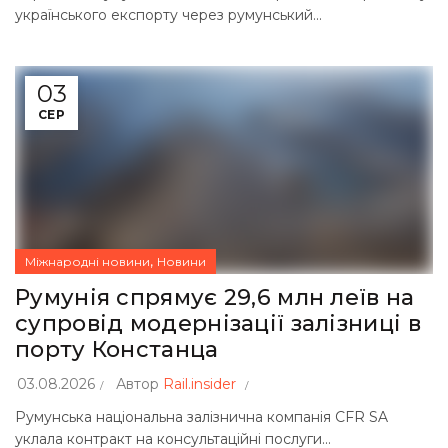
українського експорту через румунський...
03
СЕР
,
Міжнародні новини
Новини
Румунія спрямує 29,6 млн леїв на
супровід модернізації залізниці в
порту Констанца
03.08.2026
Автор
Rail.insider
Румунська національна залізнична компанія CFR SA
уклала контракт на консультаційні послуги...