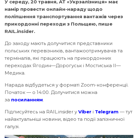
У середу,
20
травня, АТ «Укрзалізниця» має
намір провести онлайн-нараду щодо
поліпшення
транспортування
вантажів через
прикордонні переходи з Польщею, пише
RAIL.insider.
До заходу мають долучитися представники
польських перевізників, вантажоотримувачів та
терміналів, які працюють на прикордонних
переходах Ягодин—Дорогуськ і Мостиська ІІ—
Медика.
Нарада відбудеться у форматі Zoom-конференції.
Початок — о 14:00. Долучитися можна
за
посиланням
.
Підписуйтесь на RAIL.insider у
Viber
і
Telegram
— тут
найактуальніші новини, відео та події залізничної
галузі.