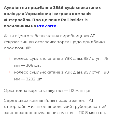
Аукціон на придбання 3588 суцільнокатаних
коліс для Укрзалізниці виграла компанія
«Інтерпайп». Про це пише Rail.insider із
посиланням на
ProZorro
.
Філія «Центр забезпечення виробництва» АТ
«Укрзалізниця» оголосила торги щодо придбання
двох позицій:
колесо суцільнокатане з УЗК діам. 957 ступ. 175
мм — 306 шт.,
колесо суцільнокатане з УЗК діам. 957 ступ. 190
мм — 3282 шт.
Орієнтовна вартість закупівлі — 112 млн грн.
Серед двох компаній, які подали заяви, ПАТ
«Інтерпайп Нижньодніпровський трубопрокатний
завод» запропонувало нижчу ціну — 110,8 млн грн.