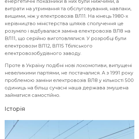
енергетичні показники в них були нижчими, а
витрати на утримання та обслуговування, навпаки,
вищими, ніж у електровозів ВЛ11. На кінець 1980-х
керівництво міністерства шляхів сполучення це
розуміло і відбувалася заміна електровозів ВЛ8 на
ВЛ11, що серійно виготовлялися. У розробці були
електровози ВЛ12, ВЛ15 Тбіліського
електровозобудівного заводу.
Проте в Україну подібні нові локомотиви, випущені
невеликими партіями, не постачалися. А з 1991 року
проблемою заміни електровозів ВЛ8 у кількості 500
одиниць на більш сучасні наша держава змушена
займатися самостійно.
Історія