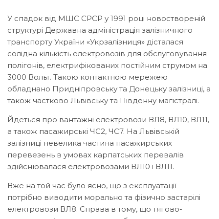
У спадок від МШС СРСР у 1991 році новоствореній
структурі Державна адміністрація залізничного
транспорту України «Укрзалізниця» дісталася
солідна кількість електровозів для обслуговування
полігонів, електрифікованих постійним струмом на
3000 Вольт. Такою контактною мережею
обладнано Придніпровську та Донецьку залізниці, а
також частково Львівську та Південну магістралі.
Йдеться про вантажні електровози ВЛ8, ВЛ10, ВЛ11,
а також пасажирські ЧС2, ЧС7. На Львівській
залізниці невелика частина пасажирських
перевезень в умовах карпатських перевалів
здійснювалася електровозами ВЛ10 і ВЛ11.
Вже на той час було ясно, що з експлуатації
потрібно виводити морально та фізично застарілі
електровози ВЛ8. Справа в тому, що тягово-