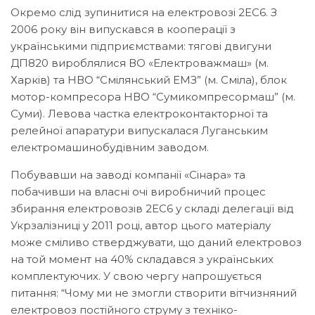
Окремо слід зупинитися на електровозі 2ЕС6. З
2006 року він випускався в кооперації з
українськими підприємствами: тягові двигуни
ДП820 вироблялися ВО «Електроважмаш» (м.
Харків) та НВО “Смілянський ЕМЗ” (м. Сміла), блок
мотор-компресора НВО “Сумикомпресормаш” (м.
Суми). Левова частка електроконтакторної та
релейної апаратури випускалася Луганським
електромашинобудівним заводом.
Побувавши на заводі компанії «Сінара» та
побачивши на власні очі виробничий процес
збирання електровозів 2ЕС6 у складі делегації від
Укрзалізниці у 2011 році, автор цього матеріалу
може сміливо стверджувати, що даний електровоз
на той момент на 40% складався з українських
комплектуючих. У свою чергу напрошується
питання: “Чому ми не змогли створити вітчизняний
електровоз постійного струму з техніко-