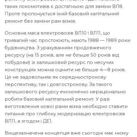
таких локомотивів є достатньою для заміни ВЛ8.
Проте пропонується їхній базовий капітальний
ремонт без заміни рам візків.
Основна маса електровозів ВЛ10 і ВЛ11, що
тривалий час простоюють, мають 1988 — 1989 роки
будівництва. З урахуванням продовженого
ресурсу (на 15 років, але не більше 50 років від
побудови) їх залишковий ресурс по несучих
конструкціях можна оцінити не більше 4—8 років.
Це не задовольняє як середньострокову
перспективу, так і довгострокову. За такого
залишкового ресурсу економічно нераціонально
робити базовий капітальний ремонт. У разі
виготовлення нової рами візка необхідно ставити
питання про глибоку модернізацію електровозів
ВЛ11, а згодом і ДЕ1.
Вищезазначена концепція вже сьогодні має низку