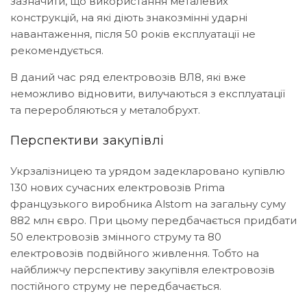
зазначити, що використання металевих
конструкцій, на які діють знакозмінні ударні
навантаження, після 50 років експлуатації не
рекомендується.
В даний час ряд електровозів ВЛ8, які вже
неможливо відновити, вилучаються з експлуатації
та переробляються у металобрухт.
Перспективи закупівлі
Укрзалізницею та урядом задекларовано купівлю
130 нових сучасних електровозів Prima
французького виробника Alstom на загальну суму
882 млн євро. При цьому передбачається придбати
50 електровозів змінного струму та 80
електровозів подвійного живлення. Тобто на
найближчу перспективу закупівля електровозів
постійного струму не передбачається.