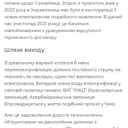
питань щодо її реалізації. Згідно з проєктом, вже у
2022 році в Укрзалізниці має бути в експлуатації 5
нових електровозів подвійного живлення. В даний
час (листопад 2021 року) це бачиться
малоймовірним з урахуванням відсутності
підписаного договору.
Шляхи виходу
В ідеальному варіанті хотілося б мати
переелектрифікацію ділянок постійного струму на
змінний і, як наслідок, один тип вантажного
електровоза. Випадків зміни роду електрифікації у
світовій практиці чимало: ВАТ “РЖД” (Красноярська
залізниця), Азербайджанська залізниця.
Впроваджується у життя подібний проєкт у Чехії.
Але це задоволення дороге та економічно
обґрунтоване на двоколійних ділянках з