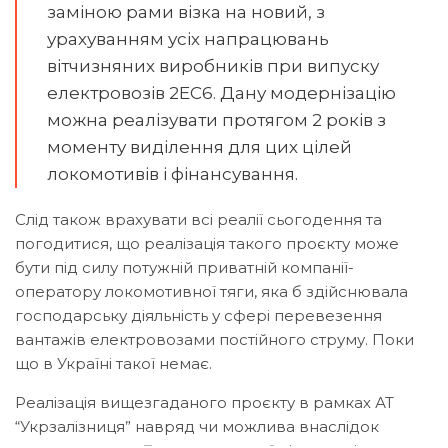
заміною рами візка на новий, з
урахуванням усіх напрацювань
вітчизняних виробників при випуску
електровозів 2ЕС6. Дану модернізацію
можна реалізувати протягом 2 років з
моменту виділення для цих цілей
локомотивів і фінансування.
Слід також врахувати всі реалії сьогодення та
погодитися, що реалізація такого проєкту може
бути під силу потужній приватній компанії-
оператору локомотивної тяги, яка б здійснювала
господарську діяльність у сфері перевезення
вантажів електровозами постійного струму. Поки
що в Україні такої немає.
Реалізація вищезгаданого проєкту в рамках АТ
“Укрзалізниця” навряд чи можлива внаслідок