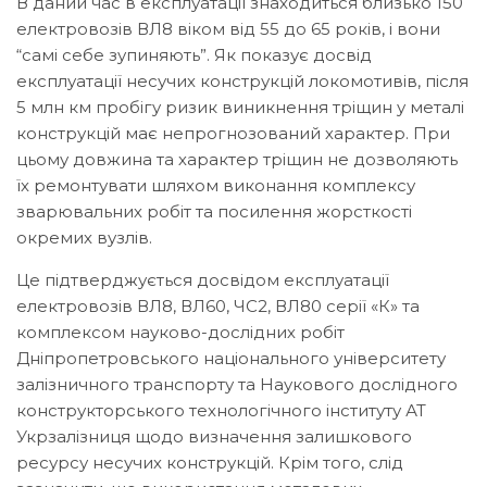
В даний час в експлуатації знаходиться близько 150
електровозів ВЛ8 віком від 55 до 65 років, і вони
“самі себе зупиняють”. Як показує досвід
експлуатації несучих конструкцій локомотивів, після
5 млн км пробігу ризик виникнення тріщин у металі
конструкцій має непрогнозований характер. При
цьому довжина та характер тріщин не дозволяють
їх ремонтувати шляхом виконання комплексу
зварювальних робіт та посилення жорсткості
окремих вузлів.
Це підтверджується досвідом експлуатації
електровозів ВЛ8, ВЛ60, ЧС2, ВЛ80 серії «К» та
комплексом науково-дослідних робіт
Дніпропетровського національного університету
залізничного транспорту та Наукового дослідного
конструкторського технологічного інституту АТ
Укрзалізниця щодо визначення залишкового
ресурсу несучих конструкцій. Крім того, слід