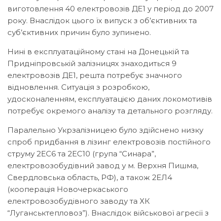
виготовлення 40 електровозів ДЕ1 у період до 2007
року. Внаслідок цього їх випуск з об’єктивних та
суб’єктивних причин було зупинено.
Нині в експлуатаційному стані на Донецькій та
Придніпровській залізницях знаходиться 9
електровозів ДЕ1, решта потребує значного
відновлення. Ситуація з розробкою,
удосконаленням, експлуатацією даних локомотивів
потребує окремого аналізу та детального розгляду.
Паралельно Укрзалізницею було здійснено низку
спроб придбання в лізинг електровозів постійного
струму 2ЕС6 та 2ЕС10 (група “Синара”,
електровозобудівний завод у м. Верхня Пишма,
Свердловська область, РФ), а також 2ЕЛ4
(кооперація Новочеркаського
електровозобудівного заводу та ХК
“Луганськтепловоз”). Внаслідок військової агресії з