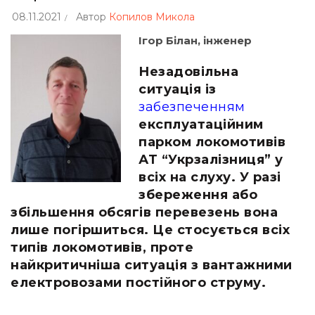
08.11.2021
Автор
Копилов Микола
Ігор Білан, інженер
Незадо
вільна
ситуація із
забезпеченням
експлуатаційним
парком локомотивів
АТ “Укрзалізниця” у
всіх на слуху. У разі
збереження або
збільшенн
я обсягів перевезень вона
лише погіршиться. Це стосується всіх
типів локомотивів, проте
найкритичніша ситуація з вантажними
електровозами постійного струму.