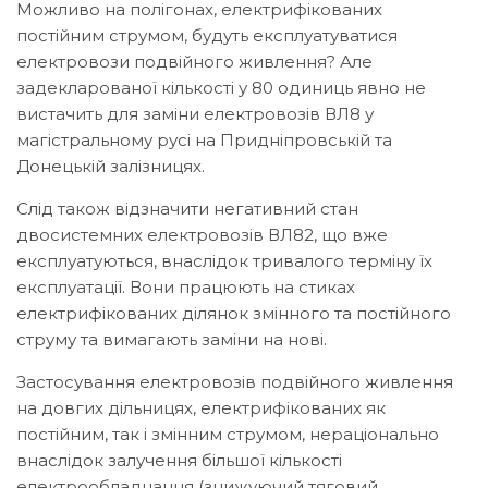
Можливо на полігонах, електрифікованих
постійним струмом, будуть експлуатуватися
електровози подвійного живлення? Але
задекларованої кількості у 80 одиниць явно не
вистачить для заміни електровозів ВЛ8 у
магістральному русі на Придніпровській та
Донецькій залізницях.
Слід також відзначити негативний стан
двосистемних електровозів ВЛ82, що вже
експлуатуються, внаслідок тривалого терміну їх
експлуатації. Вони працюють на стиках
електрифікованих ділянок змінного та постійного
струму та вимагають заміни на нові.
Застосування електровозів подвійного живлення
на довгих дільницях, електрифікованих як
постійним, так і змінним струмом, нераціонально
внаслідок залучення більшої кількості
електрообладнання (знижуючий тяговий