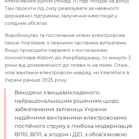
інтенсивним рухом (понад 70 пар поїздів на добу).
Такі проєкти під силу реалізувати за наявності
державної підтримки, залучення інвестицій у
солідних обсягах.
Виробництво та постачання нових електровозів
також пов’язане з певними часовими витратами.
Якщо проводити паралелі з постачанням
локомотивів Alstom до Азербайджану, то минуло 3
роки від домовленості до появи їх на лініях. Отже,
нові вантажні електровози навряд чи з’являться в
Україні раніше 2025 року.
Виходячи з вищевикладеного,
найраціональнішим рішенням щодо
забезпечення залізниць України
надійними вантажними електровозами
постійного струму є глибока модернізація
ВЛ10, ВЛ11, а згодом і ДЕ1, з обов’язковою