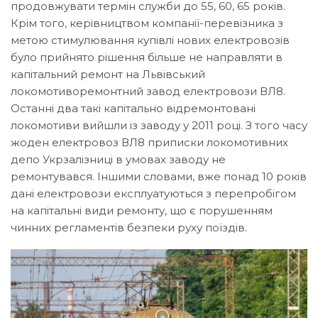
продовжувати термін служби до 55, 60, 65 років.
Крім того, керівництвом компанії-перевізника з
метою стимулювання купівлі нових електровозів
було прийнято рішення більше не направляти в
капітальний ремонт на Львівський
локомотиворемонтний завод електровози ВЛ8.
Останні два такі капітально відремонтовані
локомотиви вийшли із заводу у 2011 році. З того часу
жоден електровоз ВЛ8 приписки локомотивних
депо Укрзалізниці в умовах заводу не
ремонтувався. Іншими словами, вже понад 10 років
дані електровози експлуатуються з перепробігом
на капітальні види ремонту, що є порушенням
чинних регламентів безпеки руху поїздів.