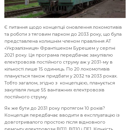
Є питання щодо концепції оновлення локомотивів
та роботи з тяговим парком до 2033 року, що була
представлена колишнім членом правління АТ
«Укрзалізниця» Франтішеком Бурешем у серпні
2021 року. Ця програма передбачає закупівлю
електровозів постійного струму аж у 2031-му в
кількості лише 15 одиниць. По 20 локомотивів
планується також придбати у 2032 та 2033 роках.
Тобто загалом, згідно з концепцією, планується
закупівля лише 55 вантажних електровозів
постійного струму.
Як же бути до 2031 року протягом 10 років?
Концепція передбачає вводити в експлуатацію із
довготривалого простою після відновного
ремонту електровози ВЛ11, ВЛ10 і ДЕ1. Кількість