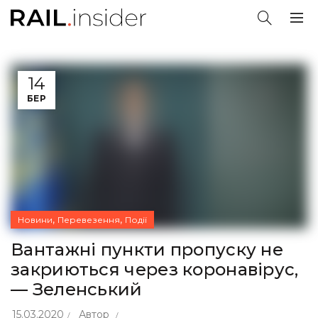
14
БЕР
,
,
Новини
Перевезення
Події
Вантажні пункти пропуску не
закриються через коронавірус,
— Зеленський
15.03.2020
Автор