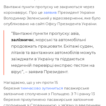
Вантажні пункти пропуску не закриються через
коронавірус. Про це
заявив
Президент України
Володимир Зеленський у відеозверненні, яке було
опубліковано на сайті Офісу Президента України.
“Вантажні пункти пропуску: авіа,
залізничн
і, морські та автомобільні
продовжать працювати. Екіпажі суден,
літаків та вантажних автомобілів можуть
заїжджати в Україну та піддаються
медичній перевірці експрес-тестом на
вірус”, – заявив Президент.
Нагадаємо, що у ніч проти 15
березня
тимчасово
зупиниться
пасажирське
залізничне сполучення з Польщею. З 7-ї ранку 13
березня призупинено пасажирське залізничне
сполучення зі Словаччиною, у зв’язку із введенням