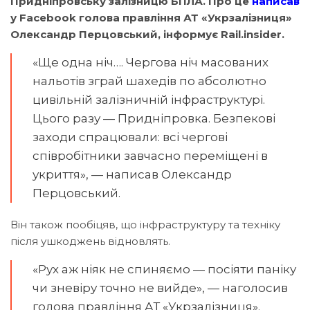
Придніпровську залізницю БПЛА. Про це
написав
у Facebook голова правління АТ «Укрзалізниця»
Олександр Перцовський, інформує Rail.insider.
«Ще одна ніч…. Чергова ніч масованих
нальотів зграй шахедів по абсолютно
цивільній залізничній інфраструктурі.
Цього разу — Придніпровка. Безпекові
заходи спрацювали: всі чергові
співробітники завчасно переміщені в
укриття», — написав Олександр
Перцовський.
Він також пообіцяв, що інфраструктуру та техніку
після ушкоджень відновлять.
«Рух аж ніяк не спиняємо — посіяти паніку
чи зневіру точно не вийде», — наголосив
голова правління АТ «Укрзалізниця».