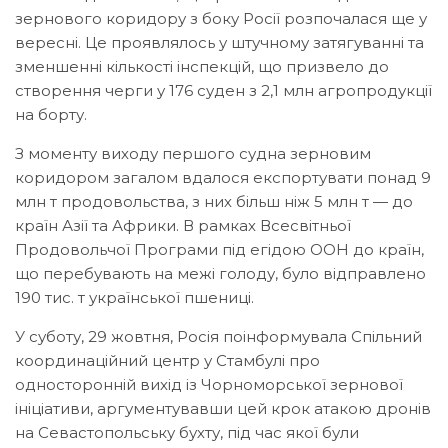
зернового коридору з боку Росії розпочалася ще у
вересні. Це проявлялось у штучному затягуванні та
зменшенні кількості інспекцій, що призвело до
створення черги у 176 суден з 2,1 млн агропродукції
на борту.
З моменту виходу першого судна зерновим
коридором загалом вдалося експортувати понад 9
млн т продовольства, з них більш ніж 5 млн т — до
країн Азії та Африки. В рамках Всесвітньої
Продовольчої Програми під егідою ООН до країн,
що перебувають на межі голоду, було відправлено
190 тис. т української пшениці.
У суботу, 29 жовтня, Росія поінформувала Спільний
координаційний центр у Стамбулі про
односторонній вихід із Чорноморської зернової
ініціативи, аргументувавши цей крок атакою дронів
на Севастопольську бухту, під час якої були