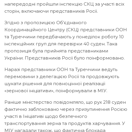
напередодні пройшли інспекцію СКЦ за участі всіх
сторін, включаючи представників Росії.
Згідно з пропозицією Об’єднаного
Координаційного Центру (СКЦ) представники ООН
та Туреччини передбачають у понеділок роботу 10
інспекційних груп для перевірки 40 суден. Така
пропозиція була прийнята представниками
України. Представників Росії було поінформовано.
Наразі представники ООН та Туреччини ведуть
перемовини з делегацією Росії та продовжують
шукати рішення для повноцінної реалізації
«зернової ініціативи», поінформували в МІУ.
Раніше міністерство повідомляло, що рух 218 суден
фактично заблоковано через призупинення Росією
участі в Ініціативі щодо безпечного
транспортування зерна та продуктів харчування. У
МІУ нагадали також, що фактична блокада