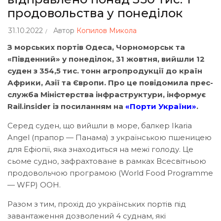
продовольства у понеділок
31.10.2022
Автор
Копилов Микола
З морських портів Одеса, Чорноморськ та
«Південний» у понеділок, 31 жовтня, вийшли 12
суден з 354,5 тис. тонн агропродукції до країн
Африки, Азії та Європи. Про це повідомила прес-
служба Міністерства інфраструктури, інформує
Rail.insider із посиланням на
«Порти України»
.
Серед суден, що вийшли в море, балкер Ikaria
Angel (прапор — Панама) з українською пшеницею
для Ефіопії, яка знаходиться на межі голоду. Це
сьоме судно, зафрахтоване в рамках Всесвітньою
продовольчою програмою (World Food Programme
— WFP) ООН.
Разом з тим, прохід до українських портів під
завантаження дозволений 4 суднам, які