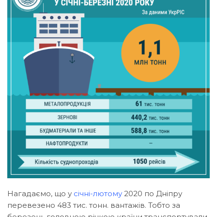
Нагадаємо, що у
січні-лютому
2020 по Дніпру
перевезено 483 тис. тонн. вантажів. Тобто за
березень головною річкою країни транспортували