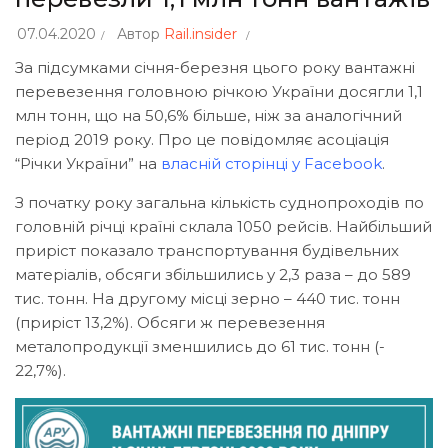
07.04.2020
Автор
Rail.insider
За підсумками січня-березня цього року вантажні
перевезення головною річкою України досягли 1,1
млн тонн, що на 50,6% більше, ніж за аналогічний
період 2019 року. Про це повідомляє асоціація
“Річки України” на
власній сторінці у Facebook
.
З початку року загальна кількість суднопроходів по
головній річці країні склала 1050 рейсів. Найбільший
приріст показало транспортування будівельних
матеріалів, обсяги збільшились у 2,3 раза – до 589
тис. тонн. На другому місці зерно – 440 тис. тонн
(приріст 13,2%). Обсяги ж перевезення
металопродукції зменшились до 61 тис. тонн (-
22,7%).