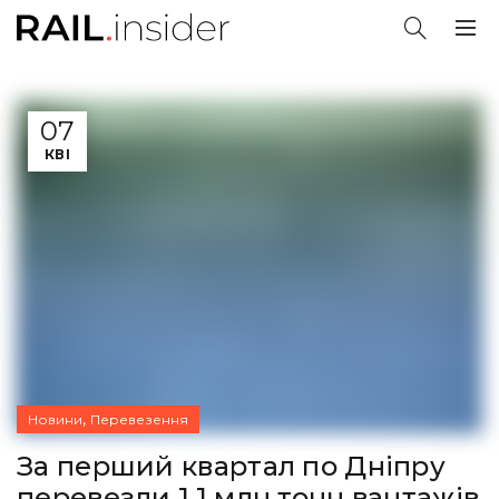
07
КВІ
,
Новини
Перевезення
За перший квартал по Дніпру
перевезли 1,1 млн тонн вантажів