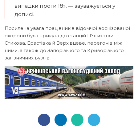
випадки проти 18», — зауважується у
дописі.
Посилена увага працівників відомчої воєнізованої
охорони була прикута до станцій П’ятихатки-
Стикова, Ерастівка й Верхівцеве, перегонів між
ними, а також до Запорізького та Криворізького
залізничних вузлів.