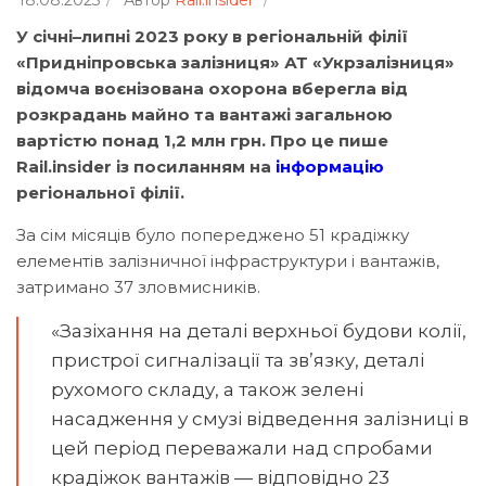
18.08.2023
Автор
Rail.insider
У січні–липні 2023 року в регіональній філії
«Придніпровська залізниця» АТ «Укрзалізниця»
відомча воєнізована охорона вберегла від
розкрадань майно та вантажі загальною
вартістю понад 1,2 млн грн. Про це пише
Rail.insider із посиланням на
інформацію
регіональної філії.
За сім місяців було попереджено 51 крадіжку
елементів залізничної інфраструктури і вантажів,
затримано 37 зловмисників.
«Зазіхання на деталі верхньої будови колії,
пристрої сигналізації та зв’язку, деталі
рухомого складу, а також зелені
насадження у смузі відведення залізниці в
цей період переважали над спробами
крадіжок вантажів — відповідно 23