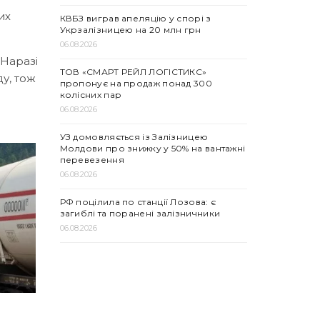
их
КВБЗ виграв апеляцію у спорі з
Укрзалізницею на 20 млн грн
06.08.2026
 Наразі
ТОВ «СМАРТ РЕЙЛ ЛОГІСТИКС»
у, тож
пропонує на продаж понад 300
колісних пар
06.08.2026
УЗ домовляється із Залізницею
Молдови про знижку у 50% на вантажні
перевезення
06.08.2026
РФ поцілила по станції Лозова: є
загиблі та поранені залізничники
06.08.2026