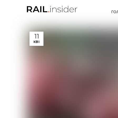
ГО
11
КВІ