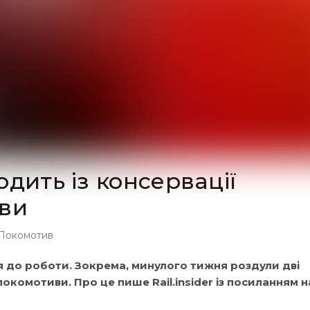
дить із консервації
иви
Локомотив
 до роботи. Зокрема, минулого тижня роздули дві
окомотиви. Про це пише Rail.insider із посиланням н