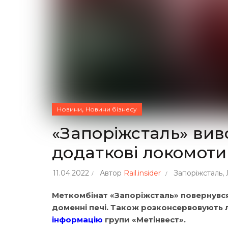
,
Новини
Новини бізнесу
«Запоріжсталь» виво
додаткові локомот
11.04.2022
Автор
Rail.insider
Запоріжсталь
,
Меткомбінат «Запоріжсталь» повернувся
доменні печі. Також розконсервовують л
інформацію
групи «Метінвест».