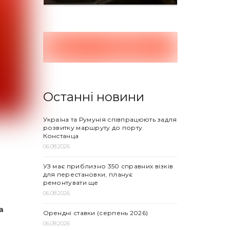
Останні новини
Україна та Румунія співпрацюють задля
розвитку маршруту до порту
Констанца
06.08.2026
УЗ має приблизно 350 справних візків
для перестановки, планує
ремонтувати ще
06.08.2026
а
Орендні ставки (серпень 2026)
06.08.2026