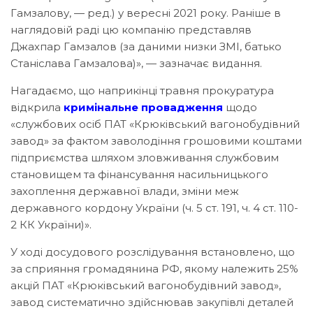
Гамзалову, — ред.) у вересні 2021 року. Раніше в
наглядовій раді цю компанію представляв
Джахпар Гамзалов (за даними низки ЗМІ, батько
Станіслава Гамзалова)», — зазначає видання.
Нагадаємо, що наприкінці травня прокуратура
відкрила
кримінальне провадження
щодо
«службових осіб ПАТ «Крюківський вагонобудівний
завод» за фактом заволодіння грошовими коштами
підприємства шляхом зловживання службовим
становищем та фінансування насильницького
захоплення державної влади, зміни меж
державного кордону України (ч. 5 ст. 191, ч. 4 ст. 110-
2 КК України)».
У ході досудового розслідування встановлено, що
за сприяння громадянина РФ, якому належить 25%
акцій ПАТ «Крюківський вагонобудівний завод»,
завод систематично здійснював закупівлі деталей