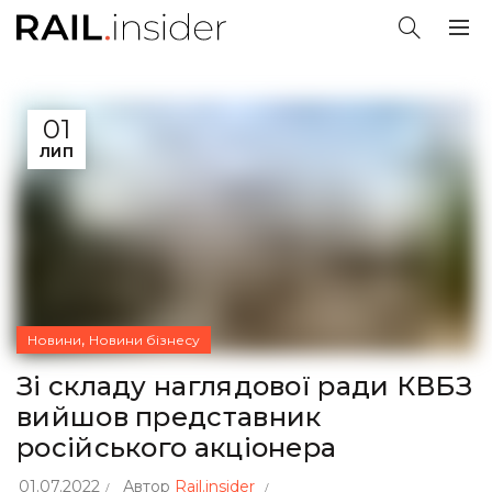
01
ЛИП
,
Новини
Новини бізнесу
Зі складу наглядової ради КВБЗ
вийшов представник
російського акціонера
01.07.2022
Автор
Rail.insider