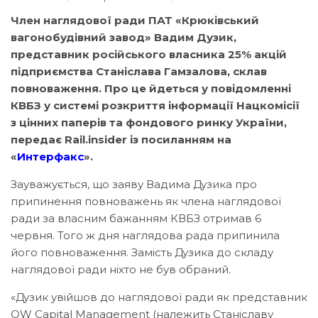
Член наглядової ради ПАТ «Крюківський
вагонобудівний завод» Вадим Дузик,
представник російського власника 25% акцій
підприємства Станіслава Гамзалова, склав
повноваження. Про це йдеться у повідомленні
КВБЗ у системі розкриття інформації Нацкомісії
з цінних паперів та фондового ринку України,
передає Rail.insider із посиланням на
«
Интерфакс
».
Зауважується, що заяву Вадима Дузика про
припинення повноважень як члена наглядової
ради за власним бажанням КВБЗ отримав 6
червня. Того ж дня наглядова рада припинила
його повноваження. Замість Дузика до складу
наглядової ради ніхто не був обраний.
«Дузик увійшов до наглядової ради як представник
OW Capital Management (належить Станіславу