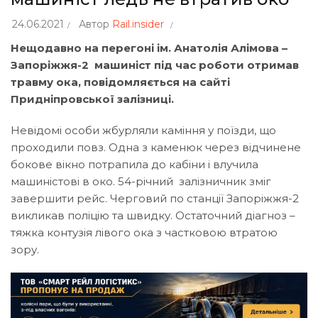
24.06.2021
Автор
Rail.insider
Нещодавно на перегоні ім. Анатолія Алімова –
Запоріжжя-2 машиніст під час роботи отримав
травму ока, повідомляється на сайті
Придніпровської залізниці
.
Невідомі особи жбурляли каміння у поїзди, що
проходили повз. Одна з каменюк через відчинене
бокове вікно потрапила до кабіни і влучила
машиністові в око. 54-річний залізничник зміг
завершити рейс. Черговий по станції Запоріжжя-2
викликав поліцію та швидку. Остаточний діагноз –
тяжка контузія лівого ока з частковою втратою
зору.