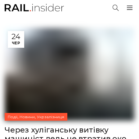
24
ЧЕР
,
,
Події
Новини
Укрзалізниця
Через хуліганську витівку
машиніст ледь не втратив око