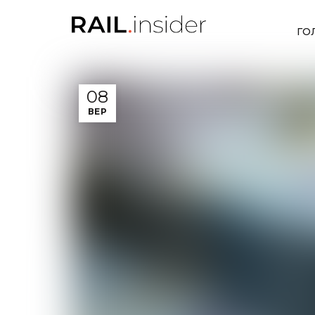
ГО
08
ВЕР