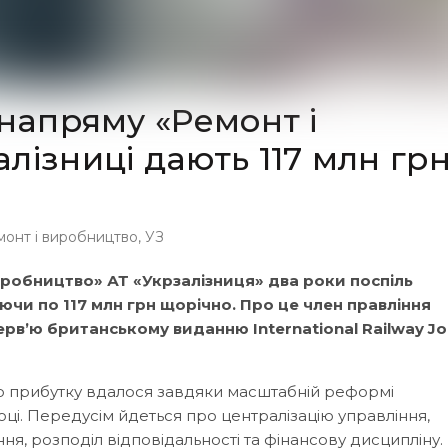
 напряму «Ремонт і
лізниці дають 117 млн гр
монт і виробництво
,
УЗ
иробництво» АТ «Укрзалізниця» два роки поспіль
чи по 117 млн грн щорічно. Про це член правління
рв’ю британському виданню International Railway Jou
го прибутку вдалося завдяки масштабній реформі
ці. Передусім йдеться про централізацію управління,
, розподіл відповідальності та фінансову дисципліну.