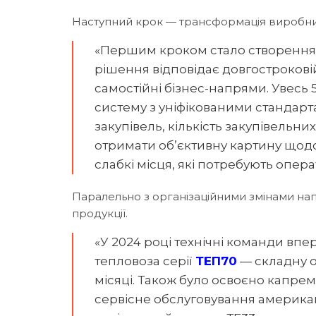
Наступний крок — трансформація виробн
«Першим кроком стало створення у
рішення відповідає довгостроковій 
самостійні бізнес-напрями. Увесь
систему з уніфікованими стандар
закупівель, кількість закупівельн
отримати об’єктивну картину щод
слабкі місця, які потребують опе
Паралельно з організаційними змінами на
продукції.
«У 2024 році технічні команди в
тепловоза серії
ТЕП70
— складну о
місяці. Також було освоєно капре
сервісне обслуговування америк