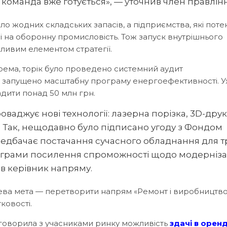
 команда вже готується», — уточнив член правлінн
ало жодних складських запасів, а підприємства, які поте
ні на оборонну промисловість. Тож запуск внутрішнього
ливим елементом стратегії.
крема, торік було проведено системний аудит
і запущено масштабну програму енергоефективності. У
дити понад 50 млн грн.
ваджує нові технології: лазерна порізка, 3D-друк
и. Так, нещодавно було підписано угоду з Фондом
ередбачає постачання сучасного обладнання для т
ограми посилення спроможності щодо модерніза
в керівник напряму.
ева мета — перетворити напрям «Ремонт і виробництво
ковості.
бговорила з учасниками ринку можливість
здачі в орен