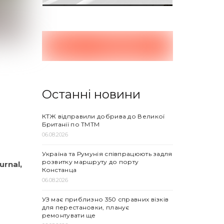
н
Останні новини
КТЖ відправили добрива до Великої
Британії по ТМТМ
06.08.2026
Україна та Румунія співпрацюють задля
розвитку маршруту до порту
rnal,
Констанца
06.08.2026
УЗ має приблизно 350 справних візків
для перестановки, планує
ремонтувати ще