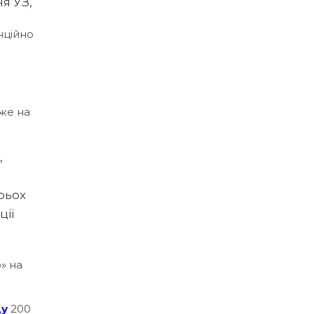
я УЗ,
нційно
же на
,
рьох
ції
» на
ду
200