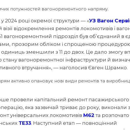
ичих потужностей вагоноремонтного напряму.
 2024 році окремої структури — «
УЗ Вагон Серві
візії відокремлення ремонтів локомотивів і вагон
 51 вагоноремонтний підрозділ був об’єднаний в 
тами, прозорим обліком і спрощеною процедуро
их одиниць зменшили з 11 до двох. Це дало змогу 
о стану вагоноремонтної інфраструктури й визна
ративного втручання», — наголосив Євген Шрамко.
прям активно опановує нові види ремонтів та виробниц
перше провели капітальний ремонт пасажирського
перацію, яка зазвичай триває до року, виконали 
монт універсальних локомотивів
М62
та розпочато
анських
ТЕ33
. Наступний етап — повноцінний