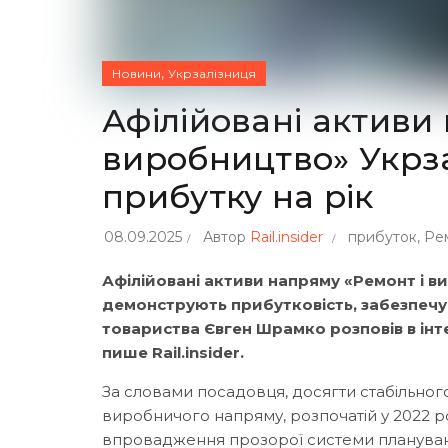
,
Новини
Укрзалізниця
Афілійовані активи
виробництво» Укрза
прибутку на рік
08.09.2025
Автор
Rail.insider
прибуток
,
Ре
Афілійовані активи напряму «Ремонт і в
демонструють прибутковість, забезпечую
товариства Євген Шрамко розповів в інте
пише Rail.insider.
За словами посадовця, досягти стабільно
виробничого напряму, розпочатій у 2022 ро
впровадження прозорої системи планування