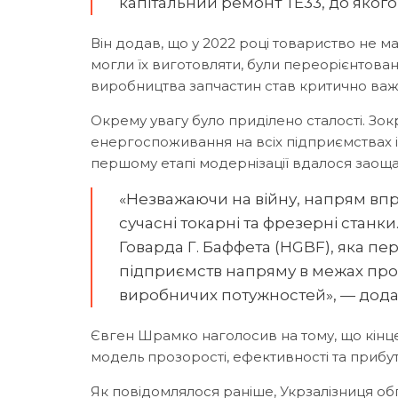
капітальний ремонт ТЕ33, до якого
Він додав, що у 2022 році товариство не м
могли їх виготовляти, були переорієнтова
виробництва запчастин став критично важ
Окрему увагу було приділено сталості. Зо
енергоспоживання на всіх підприємствах 
першому етапі модернізації вдалося заоща
«Незважаючи на війну, напрям впро
сучасні токарні та фрезерні станк
Говарда Г. Баффета (HGBF), яка п
підприємств напряму в межах пр
виробничих потужностей», — дода
Євген Шрамко наголосив на тому, що кінц
модель прозорості, ефективності та прибут
Як повідомлялося раніше, Укрзалізниця о