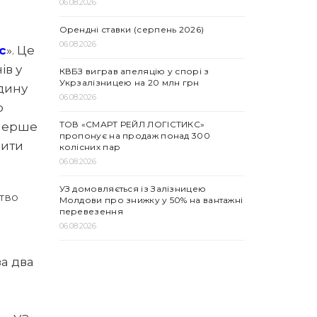
06.08.2026
Орендні ставки (серпень 2026)
06.08.2026
с
». Це
ів у
КВБЗ виграв апеляцію у спорі з
Укрзалізницею на 20 млн грн
єдину
06.08.2026
ю
ТОВ «СМАРТ РЕЙЛ ЛОГІСТИКС»
вперше
пропонує на продаж понад 300
чити
колісних пар
06.08.2026
УЗ домовляється із Залізницею
тво
Молдови про знижку у 50% на вантажні
перевезення
06.08.2026
за два