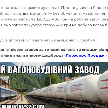
 на «голландських» аукціонах. Пропонувалося 11 лотів 
 УЗ, полігон вивантаження — без обмежень. Навантажен
могла знизитися з 1200 до 408 грн на добу за вагон бе
 Воно запропонувало ставку 432 грн на добу за вагон б
усі відправки у піввагонах на аукціонах 15 серпня.
нів, рівень ставок за типами вагонів та видами відп
онів в аналітичному дашборді «
Прозорро.Продажі
»