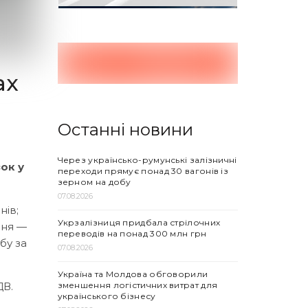
ах
Останні новини
Через українсько-румунські залізничні
ок у
переходи прямує понад 30 вагонів із
зерном на добу
07.08.2026
нів;
Укрзалізниця придбала стрілочних
ння —
переводів на понад 300 млн грн
бу за
07.08.2026
Україна та Молдова обговорили
зменшення логістичних витрат для
ДВ.
українського бізнесу