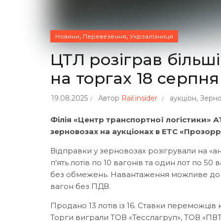
,
,
Новини
Перевезення
Укрзалізниця
ЦТЛ розіграв більш
на торгах 18 серпня
19.08.2025
Автор
Rail.insider
аукціон
,
Зерн
Філія «Центр транспортної логістики» А
зерновозах на аукціонах в ЕТС «Прозорро
Відправки у зерновозах розігрували на «анг
п’ять лотів по 10 вагонів та один лот по 5
без обмежень. Навантаження можливе до к
вагон без ПДВ.
Продано 13 лотів із 16. Ставки переможців 
Торги виграли ТОВ «Тесслагруп», ТОВ «ПВТ