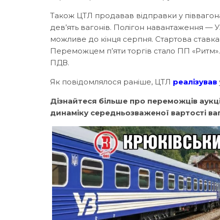
Також ЦТЛ продавав відправки у піввагонах
дев’ять вагонів. Полігон навантаження —
можливе до кінця серпня. Стартова ставка 
Переможцем п’яти торгів стало ПП «Ритм».
ПДВ.
Як повідомлялося раніше, ЦТЛ
реалізував
Дізнайтеся більше про переможців аукціо
динаміку середньозваженої вартості ваг