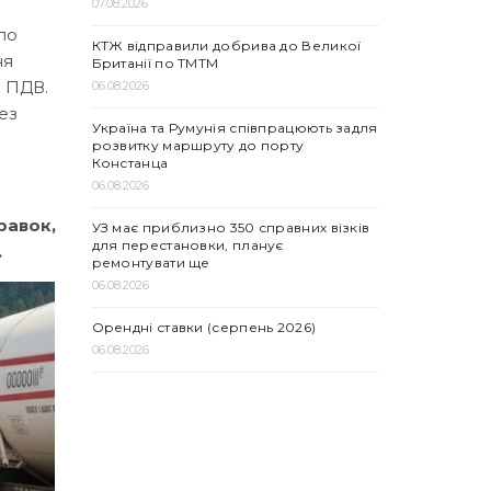
07.08.2026
по
КТЖ відправили добрива до Великої
ня
Британії по ТМТМ
з ПДВ.
06.08.2026
ез
Україна та Румунія співпрацюють задля
розвитку маршруту до порту
Констанца
06.08.2026
равок,
УЗ має приблизно 350 справних візків
для перестановки, планує
.
ремонтувати ще
06.08.2026
Орендні ставки (серпень 2026)
06.08.2026