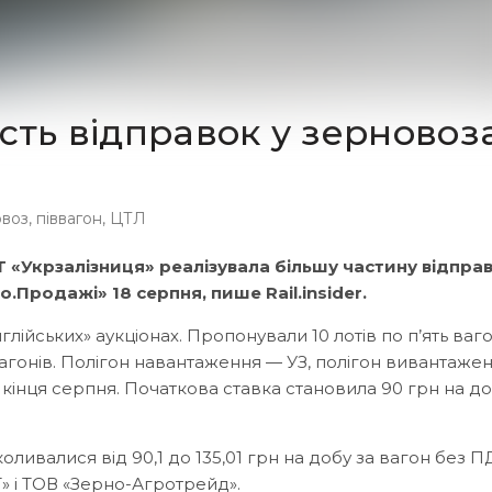
ість відправок у зерновоз
овоз
,
піввагон
,
ЦТЛ
Т «Укрзалізниця» реалізувала більшу частину відправ
.Продажі» 18 серпня, пише Rail.insider.
лійських» аукціонах. Пропонували 10 лотів по п’ять ваго
0 вагонів. Полігон навантаження — УЗ, полігон вивантаже
інця серпня. Початкова ставка становила 90 грн на до
коливалися від 90,1 до 135,01 грн на добу за вагон без П
» і ТОВ «Зерно-Агротрейд».