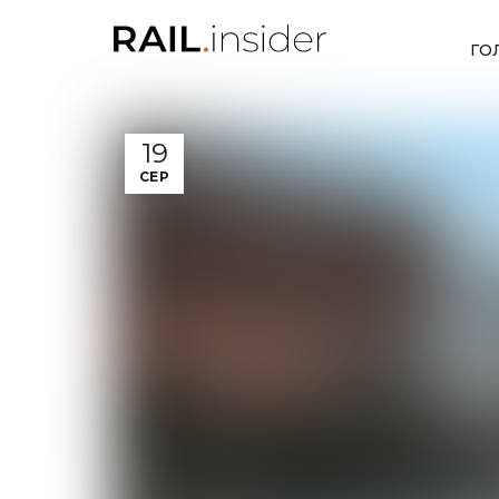
ГО
19
СЕР