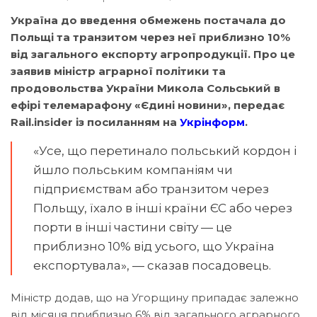
Україна до введення обмежень постачала до
Польщі та транзитом через неї приблизно 10%
від загального експорту агропродукції. Про це
заявив міністр аграрної політики та
продовольства України Микола Сольський в
ефірі телемарафону «Єдині новини», передає
Rail.insider із посиланням на
Укрінформ
.
«Усе, що перетинало польський кордон і
йшло польським компаніям чи
підприємствам або транзитом через
Польщу, їхало в інші країни ЄС або через
порти в інші частини світу — це
приблизно 10% від усього, що Україна
експортувала», — сказав посадовець.
Міністр додав, що на Угорщину припадає залежно
від місяця приблизно 6% від загального аграрного