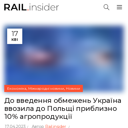
17
КВІ
,
,
Економіка
Міжнародні новини
Новини
До введення обмежень Україна
ввозила до Польщі приблизно
10% агропродукції
17.04.2023
Автор
Rail.insider