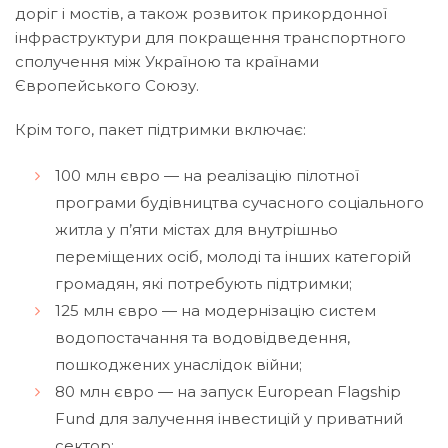
доріг і мостів, а також розвиток прикордонної
інфраструктури для покращення транспортного
сполучення між Україною та країнами
Європейського Союзу.
Крім того, пакет підтримки включає:
100 млн євро — на реалізацію пілотної
програми будівництва сучасного соціального
житла у п’яти містах для внутрішньо
переміщених осіб, молоді та інших категорій
громадян, які потребують підтримки;
125 млн євро — на модернізацію систем
водопостачання та водовідведення,
пошкоджених унаслідок війни;
80 млн євро — на запуск European Flagship
Fund для залучення інвестицій у приватний
сектор;