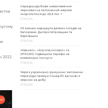
Середньодобове навантаження
зернових на залізничній мережі
частка
скоротилося до 26,6 тис. т
07.08.2026
другому
УЗ змінює маршрути деяких поїздів на
Запоріжжі, Дніпропетровщині та
Харківщині
07.08.2026
не
«Кернел», «Агропросперіс» та
VITAGRO підвищили тарифи на
о 2022
елеваторні послуги
07.08.2026
Через українсько-румунські залізничні
переходи прямує понад 30 вагонів із
зерном на добу
07.08.2026