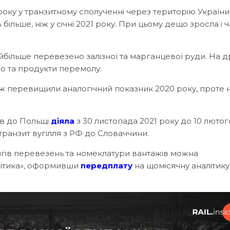
року у транзитному сполученні через територію України
 більше, ніж у січні 2021 року. При цьому дещо зросла і 
більше перевезено залізної та марганцевої руди. На 
рно та продукти перемолу.
ож перевищили аналогічний показник 2020 року, проте 
ів до Польщі
діяла
з 30 листопада 2021 року до 10 лютог
ранзит вугілля з РФ до Словаччини.
гів перевезень та номеклатури вантажів можна
алітика», оформивши
передплату
на щомісячну аналітику