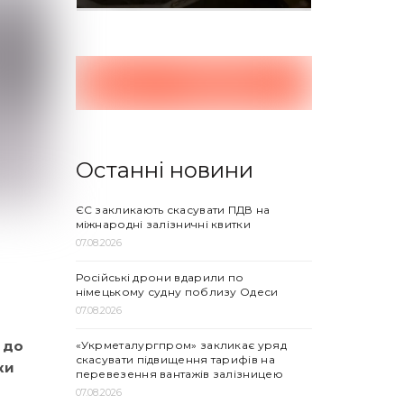
Останні новини
ЄС закликають скасувати ПДВ на
міжнародні залізничні квитки
07.08.2026
Російські дрони вдарили по
німецькому судну поблизу Одеси
07.08.2026
 до
«Укрметалургпром» закликає уряд
скасувати підвищення тарифів на
ки
перевезення вантажів залізницею
07.08.2026