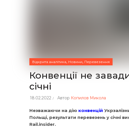
,
,
Відкрита аналітика
Новини
Перевезення
Конвенції не завад
січні
18.02.2022
Автор
Копилов Микола
Незважаючи на дію
конвенцій
Укрзалізн
Польщі, результати перевезень у січні 
Rail.insider.