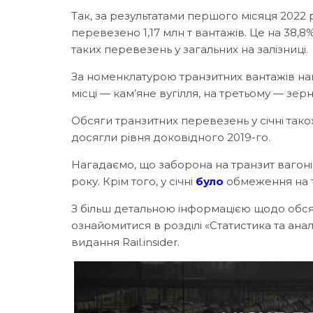
Так, за результатами першого місяця 2022 
перевезено 1,17 млн т вантажів. Це на 38,8%
таких перевезень у загальних на залізниці.
За номенклатурою транзитних вантажів най
місці — кам’яне вугілля, на третьому — зе
Обсяги транзитних перевезень у січні так
досягли рівня доковідного 2019-го.
Нагадаємо, що заборона на транзит вагон
року. Крім того, у січні
було
обмеження на т
З більш детальною інформацією щодо обся
ознайомитися в розділі «Статистика та ан
видання Rail.insider.