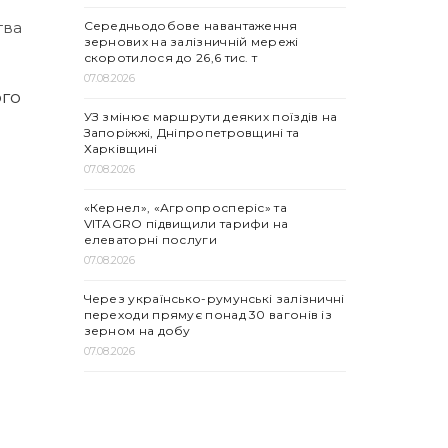
Середньодобове навантаження
тва
зернових на залізничній мережі
скоротилося до 26,6 тис. т
07.08.2026
ого
УЗ змінює маршрути деяких поїздів на
Запоріжжі, Дніпропетровщині та
Харківщині
07.08.2026
«Кернел», «Агропросперіс» та
VITAGRO підвищили тарифи на
елеваторні послуги
07.08.2026
Через українсько-румунські залізничні
переходи прямує понад 30 вагонів із
зерном на добу
07.08.2026