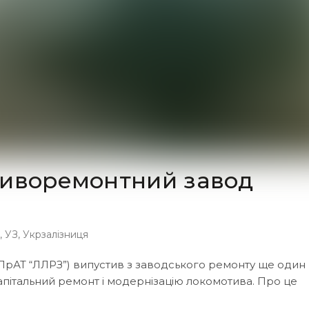
тиворемонтний завод
,
УЗ
,
Укрзалізниця
рАТ “ЛЛРЗ”) випустив з заводського ремонту ще один
апітальний ремонт і модернізацію локомотива. Про це