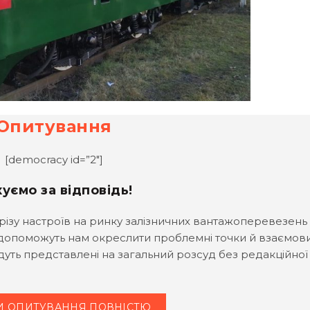
Опитування
[democracy id=”2″]
уємо за відповідь!
різу настроїв на ринку залізничних вантажоперевезень
 допоможуть нам окреслити проблемні точки й взаємови
уть представлені на загальний розсуд без редакційної
И ОПИТУВАННЯ ПОВНІСТЮ