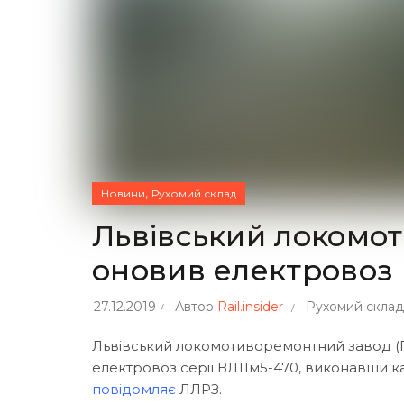
,
Новини
Рухомий склад
Львівський локомо
оновив електровоз
27.12.2019
Автор
Rail.insider
Рухомий склад
Львівський локомотиворемонтний завод (П
електровоз серії ВЛ11м5-470, виконавши к
повідомляє
ЛЛРЗ.