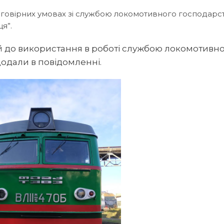
оговірних умовах зі службою локомотивного господарс
я”.
й до використання в роботі службою локомотивн
додали в повідомленні.