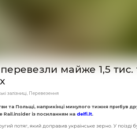
 перевезли майже 1,5 тис. 
х
кі залізниці
,
Перевезення
тви та Польщі, наприкінці минулого тижня прибув д
 Rail.insider із посиланням на
delfi.lt
.
гий потяг, який доправив українське зерно. У поїзді б