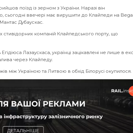
ийшов поїзд із зерном з України. Наразі він
мо, сьогодні ввечері має вирушити до Клайпеди на Bega
Мантас Дубаускас.
х стивідорних компаній Клайпедського порту, що
Егідіюса Лазаускаса, українці зацікавлені не лише в ек
палива через Клайпеду.
жів між Україною та Литвою в обхід Білорусі окупилося.