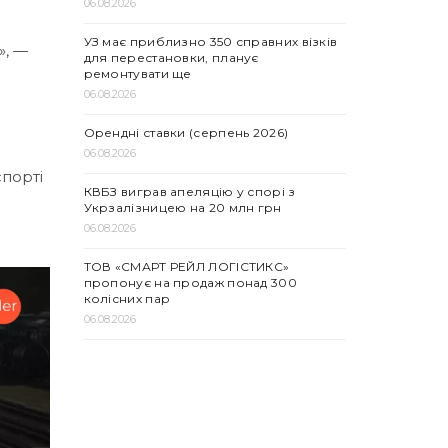
06.08.2026
УЗ має приблизно 350 справних візків
», —
для перестановки, планує
ремонтувати ще
06.08.2026
Орендні ставки (серпень 2026)
06.08.2026
спорті
КВБЗ виграв апеляцію у спорі з
Укрзалізницею на 20 млн грн
06.08.2026
ТОВ «СМАРТ РЕЙЛ ЛОГІСТИКС»
пропонує на продаж понад 300
колісних пар
06.08.2026