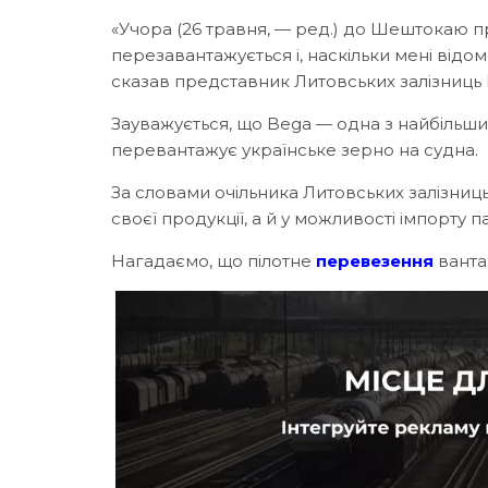
«Учора (26 травня, — ред.) до Шештокаю пр
перезавантажується і, наскільки мені відо
сказав представник Литовських залізниць 
Зауважується, що Bega — одна з найбільши
перевантажує українське зерно на судна.
За словами очільника Литовських залізниць 
своєї продукції, а й у можливості імпорту 
Нагадаємо, що пілотне
перевезення
ванта