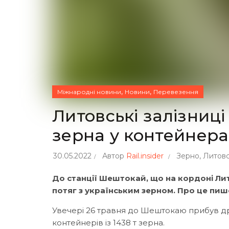
,
,
Міжнародні новини
Новини
Перевезення
Литовські залізниці
зерна у контейнера
30.05.2022
Автор
Rail.insider
Зерно
,
Литовсь
До станції Шештокай, що на кордоні Ли
потяг з українським зерном. Про це пише
Увечері 26 травня до Шештокаю прибув дру
контейнерів із 1438 т зерна.