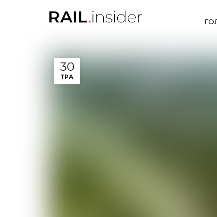
ГО
30
ТРА