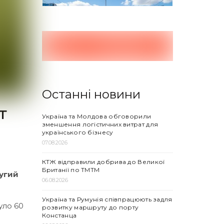
Останні новини
т
Україна та Молдова обговорили
зменшення логістичних витрат для
українського бізнесу
07.08.2026
КТЖ відправили добрива до Великої
Британії по ТМТМ
ругий
06.08.2026
Україна та Румунія співпрацюють задля
уло 60
розвитку маршруту до порту
Констанца