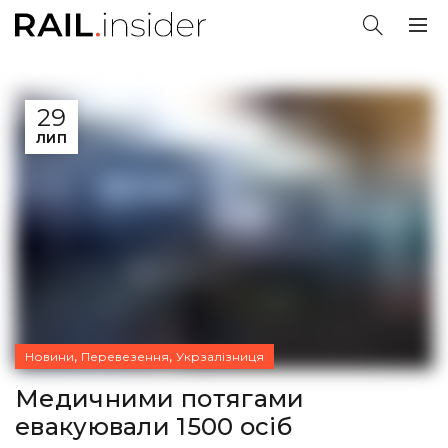
29
ЛИП
,
,
Новини
Перевезення
Укрзалізниця
Медичними потягами
евакуювали 1500 осіб