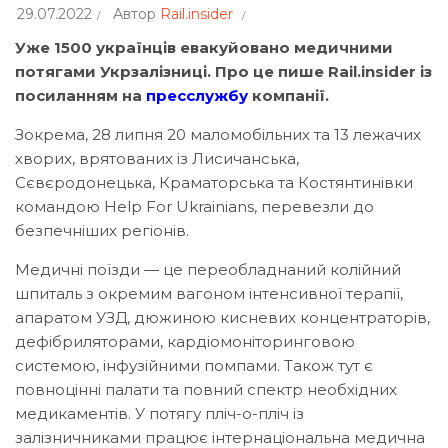
29.07.2022
Автор
Rail.insider
Уже 1500 українців евакуйовано медичними
потягами Укрзалізниці. Про це пише Rail.insider із
посиланням на
пресслужбу
компанії.
Зокрема, 28 липня 20 маломобільних та 13 лежачих
хворих, врятованих із Лисичанська,
Сєвєродонецька, Краматорська та Костянтинівки
командою Help For Ukrainians, перевезли до
безпечніших регіонів.
Медичні поїзди — це переобладнаний колійний
шпиталь з окремим вагоном інтенсивної терапії,
апаратом УЗД, дюжиною кисневих концентраторів,
дефібриляторами, кардіомоніторинговою
системою, інфузійними помпами. Також тут є
повноцінні палати та повний спектр необхідних
медикаментів. У потягу пліч-о-пліч із
залізничниками працює інтернаціональна медична